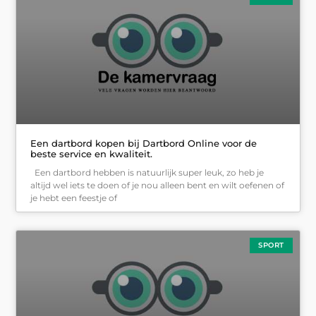
Een dartbord kopen bij Dartbord Online voor de
beste service en kwaliteit.
Een dartbord hebben is natuurlijk super leuk, zo heb je
altijd wel iets te doen of je nou alleen bent en wilt oefenen of
je hebt een feestje of
SPORT