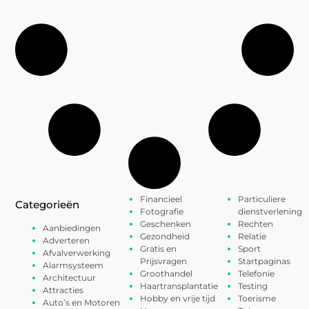
Financieel
Particuliere
Categorieën
Fotografie
dienstverlening
Geschenken
Rechten
Aanbiedingen
Gezondheid
Relatie
Adverteren
Gratis en
Sport
Afvalverwerking
Prijsvragen
Startpaginas
Alarmsysteem
Groothandel
Telefonie
Architectuur
Haartransplantatie
Testing
Attracties
Hobby en vrije tijd
Toerisme
Auto’s en Motoren