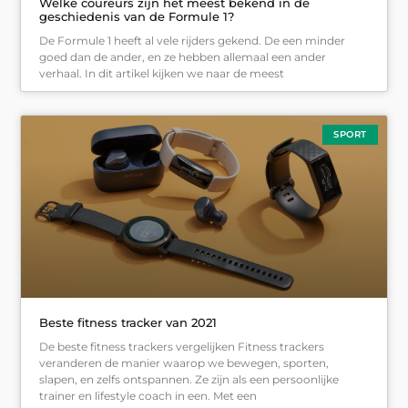
Welke coureurs zijn het meest bekend in de
geschiedenis van de Formule 1?
De Formule 1 heeft al vele rijders gekend. De een minder
goed dan de ander, en ze hebben allemaal een ander
verhaal. In dit artikel kijken we naar de meest
SPORT
Beste fitness tracker van 2021
De beste fitness trackers vergelijken Fitness trackers
veranderen de manier waarop we bewegen, sporten,
slapen, en zelfs ontspannen. Ze zijn als een persoonlijke
trainer en lifestyle coach in een. Met een