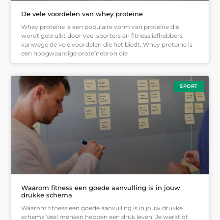
De vele voordelen van whey proteïne
Whey proteïne is een populaire vorm van proteïne die
wordt gebruikt door veel sporters en fitnessliefhebbers
vanwege de vele voordelen die het biedt. Whey proteïne is
een hoogwaardige proteïnebron die
SPORT
Waarom fitness een goede aanvulling is in jouw
drukke schema
Waarom fitness een goede aanvulling is in jouw drukke
schema Veel mensen hebben een druk leven. Je werkt of