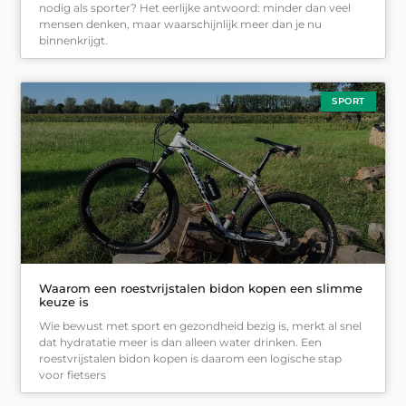
nodig als sporter? Het eerlijke antwoord: minder dan veel
mensen denken, maar waarschijnlijk meer dan je nu
binnenkrijgt.
SPORT
Waarom een roestvrijstalen bidon kopen een slimme
keuze is
Wie bewust met sport en gezondheid bezig is, merkt al snel
dat hydratatie meer is dan alleen water drinken. Een
roestvrijstalen bidon kopen is daarom een logische stap
voor fietsers