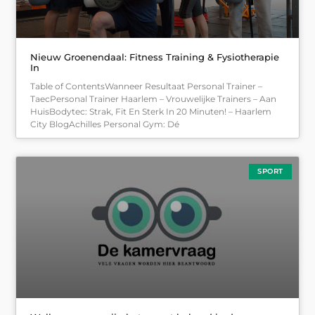
Nieuw Groenendaal: Fitness Training & Fysiotherapie
In
Table of ContentsWanneer Resultaat Personal Trainer –
TaecPersonal Trainer Haarlem – Vrouwelijke Trainers – Aan
HuisBodytec: Strak, Fit En Sterk In 20 Minuten! – Haarlem
City BlogAchilles Personal Gym: Dé
SPORT