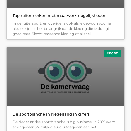
Top ruitermerken met maatwerkmogelijkheden
In de ruitersport, en overigens ook als je gewoon voor je
plezier rijdt, is het belangrijk dat de kleding die je draagt
goed past. Slecht passende kleding zit al snel
SPORT
De sportbranche in Nederland in cijfers
De Nederlandse sportbranche is big business. In 2019 werd
er ongeveer 5.7 miljard euro uitgegeven aan het