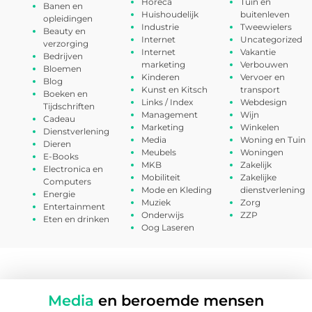
Horeca
Tuin en
Banen en
Huishoudelijk
buitenleven
opleidingen
Industrie
Tweewielers
Beauty en
Internet
Uncategorized
verzorging
Internet
Vakantie
Bedrijven
marketing
Verbouwen
Bloemen
Kinderen
Vervoer en
Blog
Kunst en Kitsch
transport
Boeken en
Links / Index
Webdesign
Tijdschriften
Management
Wijn
Cadeau
Marketing
Winkelen
Dienstverlening
Media
Woning en Tuin
Dieren
Meubels
Woningen
E-Books
MKB
Zakelijk
Electronica en
Mobiliteit
Zakelijke
Computers
Mode en Kleding
dienstverlening
Energie
Muziek
Zorg
Entertainment
Onderwijs
ZZP
Eten en drinken
Oog Laseren
Media
en beroemde mensen