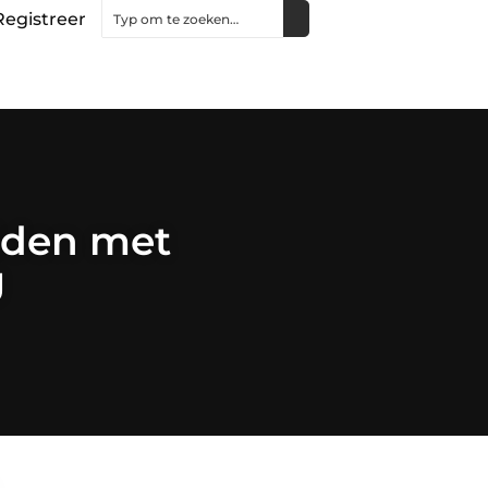
Registreer
lden met
g