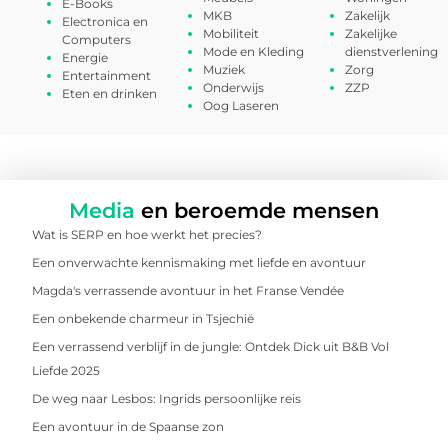
E-Books
MKB
Zakelijk
Electronica en
Mobiliteit
Zakelijke
Computers
Mode en Kleding
dienstverlening
Energie
Muziek
Zorg
Entertainment
Onderwijs
ZZP
Eten en drinken
Oog Laseren
Media
en beroemde mensen
Wat is SERP en hoe werkt het precies?
Een onverwachte kennismaking met liefde en avontuur
Magda's verrassende avontuur in het Franse Vendée
Een onbekende charmeur in Tsjechië
Een verrassend verblijf in de jungle: Ontdek Dick uit B&B Vol
Liefde 2025
De weg naar Lesbos: Ingrids persoonlijke reis
Een avontuur in de Spaanse zon