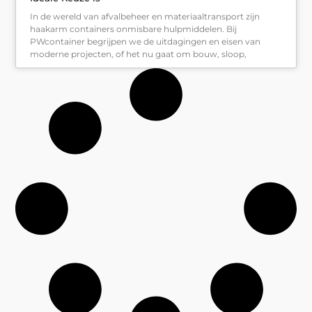
In de wereld van afvalbeheer en materiaaltransport zijn
haakarm containers onmisbare hulpmiddelen. Bij
PWcontainer begrijpen we de uitdagingen en eisen van
moderne projecten, of het nu gaat om bouw, sloop,