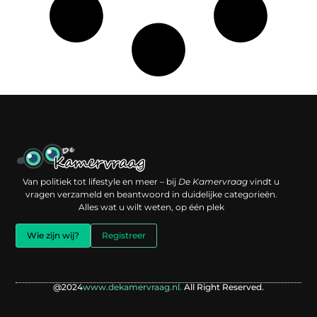
Een backlink kopen: slimme investering of risico voor je online reputatie?
Verdien geld met je website: jouw digitale platform als inkomstenbron
Van politiek tot lifestyle en meer – bij
De Kamervraag
vindt u
vragen verzameld en beantwoord in duidelijke categorieën.
Alles wat u wilt weten, op één plek
Wie zijn wij?
Registreer
@2024
www.dekamervraag.nl.
All Right Reserved.