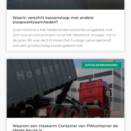
Waarin verschilt kassensloop met andere
sloopwerkzaamheden?
Zuid-Holland is hét Nederlandse kassenbouwgebied, wat
zich vooral concentreert rond het Westland. Vroeger, tot in
de jaren 90 was de 3-B Hoek (het huidige Lansingerland)
ook een grootschalig kassengebied met
AFVALVERWERKING
Waarom een Haakarm Container van PWcontainer de
Ideale Keuze is