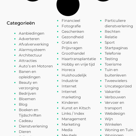
Financieel
Particuliere
Categorieën
Fotografie
dienstverlening
Geschenken
Rechten
Aanbiedingen
Gezondheid
Relatie
Adverteren
Gratis en
Sport
Afvalverwerking
Prijsvragen
Startpaginas
Alarmsysteem
Groothandel
Telefonie
Architectuur
Haartransplantatie
Testing
Attracties
Hobby en vrije tijd
Toerisme
Auto’s en Motoren
Horeca
Tuin en
Banen en
Huishoudelijk
buitenleven
opleidingen
Industrie
Tweewielers
Beauty en
Internet
Uncategorized
verzorging
Internet
Vakantie
Bedrijven
marketing
Verbouwen
Bloemen
Kinderen
Vervoer en
Blog
Kunst en Kitsch
transport
Boeken en
Links / Index
Webdesign
Tijdschriften
Management
Wijn
Cadeau
Marketing
Winkelen
Dienstverlening
Media
Woning en Tuin
Dieren
Meubels
Woningen