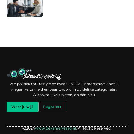
Een backlink kopen: slimme investering of risico voor je online reputatie?
Verdien geld met je website: jouw digitale platform als inkomstenbron
Van politiek tot lifestyle en meer – bij
De Kamervraag
vindt u
vragen verzameld en beantwoord in duidelijke categorieën.
Alles wat u wilt weten, op één plek
Wie zijn wij?
Registreer
@2024
www.dekamervraag.nl.
All Right Reserved.