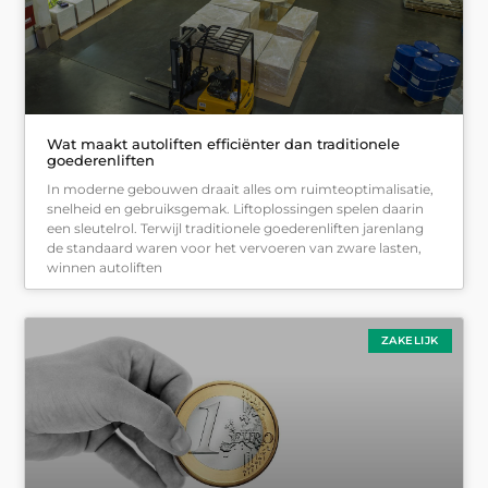
Wat maakt autoliften efficiënter dan traditionele
goederenliften
In moderne gebouwen draait alles om ruimteoptimalisatie,
snelheid en gebruiksgemak. Liftoplossingen spelen daarin
een sleutelrol. Terwijl traditionele goederenliften jarenlang
de standaard waren voor het vervoeren van zware lasten,
winnen autoliften
ZAKELIJK