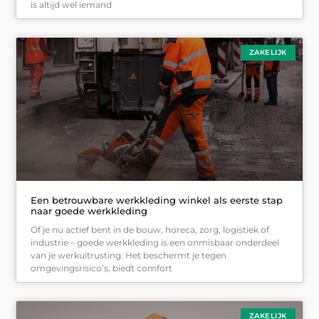
is altijd wel iemand
ZAKELIJK
Een betrouwbare werkkleding winkel als eerste stap
naar goede werkkleding
Of je nu actief bent in de bouw, horeca, zorg, logistiek of
industrie – goede werkkleding is een onmisbaar onderdeel
van je werkuitrusting. Het beschermt je tegen
omgevingsrisico’s, biedt comfort
ZAKELIJK