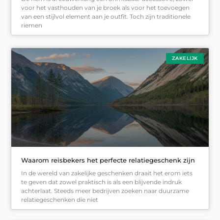
voor het vasthouden van je broek als voor het toevoegen
van een stijlvol element aan je outfit. Toch zijn traditionele
riemen
ZAKELIJK
Waarom reisbekers het perfecte relatiegeschenk zijn
In de wereld van zakelijke geschenken draait het erom iets
te geven dat zowel praktisch is als een blijvende indruk
achterlaat. Steeds meer bedrijven zoeken naar duurzame
relatiegeschenken die niet