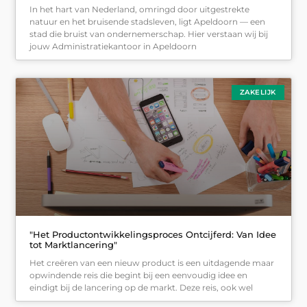
In het hart van Nederland, omringd door uitgestrekte
natuur en het bruisende stadsleven, ligt Apeldoorn — een
stad die bruist van ondernemerschap. Hier verstaan wij bij
jouw Administratiekantoor in Apeldoorn
ZAKELIJK
"Het Productontwikkelingsproces Ontcijferd: Van Idee
tot Marktlancering"
Het creëren van een nieuw product is een uitdagende maar
opwindende reis die begint bij een eenvoudig idee en
eindigt bij de lancering op de markt. Deze reis, ook wel