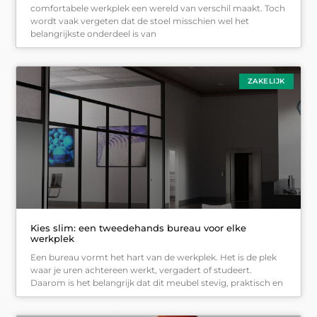
comfortabele werkplek een wereld van verschil maakt. Toch
wordt vaak vergeten dat de stoel misschien wel het
belangrijkste onderdeel is van
ZAKELIJK
Kies slim: een tweedehands bureau voor elke
werkplek
Een bureau vormt het hart van de werkplek. Het is de plek
waar je uren achtereen werkt, vergadert of studeert.
Daarom is het belangrijk dat dit meubel stevig, praktisch en