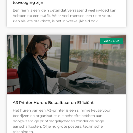
toevoeging zijn
Een riem is een klein detail dat verrassend veel invloed kan
hebben op een outfit. Waar veel mensen een riem vooral
zien als iets praktisch, is het in werkelijkheid ook
ZAKELIJK
A3 Printer Huren: Betaalbaar en Efficiënt
Het huren van een A3-printer is een slimme keuze voor
bedrijven en organisaties die behoefte hebben aan
hoogwaardige printmogelijkheden zonder de hoge
aanschafkosten. Of je nu grote posters, technische
tekeningen,