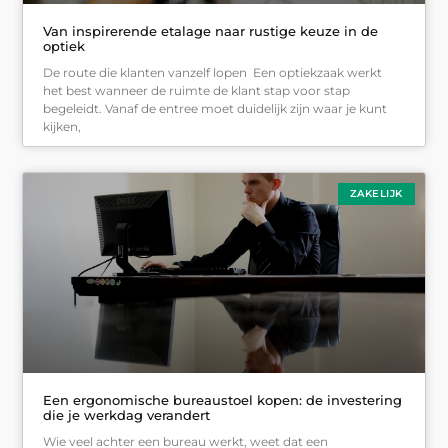
Van inspirerende etalage naar rustige keuze in de
optiek
De route die klanten vanzelf lopen Een optiekzaak werkt
het best wanneer de ruimte de klant stap voor stap
begeleidt. Vanaf de entree moet duidelijk zijn waar je kunt
kijken,
ZAKELIJK
Een ergonomische bureaustoel kopen: de investering
die je werkdag verandert
Wie veel achter een bureau werkt, weet dat een