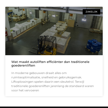
ZAKELIJK
Wat maakt autoliften efficiënter dan traditionele
goederenliften
In moderne gebouwen draait alles om
ruimteoptimalisatie, snelheid en gebruiksgemak.
Liftoplossingen spelen daarin een sleutelrol. Terwijl
traditionele goederenliften jarenlang de standaard waren
voor het vervoeren