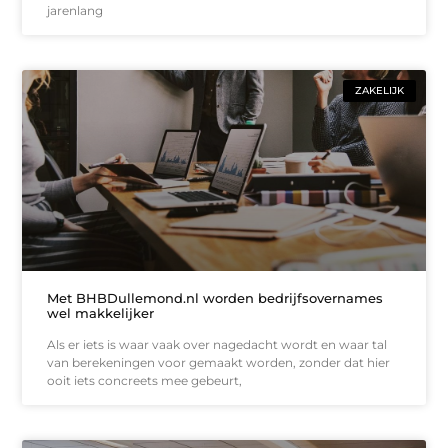
jarenlang
ZAKELIJK
Met BHBDullemond.nl worden bedrijfsovernames
wel makkelijker
Als er iets is waar vaak over nagedacht wordt en waar tal
van berekeningen voor gemaakt worden, zonder dat hier
ooit iets concreets mee gebeurt,