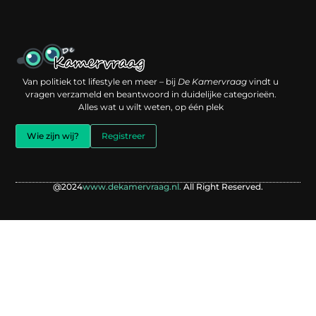
Een backlink kopen: slimme investering of risico voor je online reputatie?
Verdien geld met je website: jouw digitale platform als inkomstenbron
Van politiek tot lifestyle en meer – bij
De Kamervraag
vindt u
vragen verzameld en beantwoord in duidelijke categorieën.
Alles wat u wilt weten, op één plek
Wie zijn wij?
Registreer
@2024
www.dekamervraag.nl.
All Right Reserved.