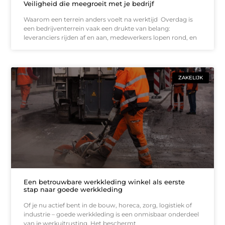
Veiligheid die meegroeit met je bedrijf
Waarom een terrein anders voelt na werktijd Overdag is
een bedrijventerrein vaak een drukte van belang:
leveranciers rijden af en aan, medewerkers lopen rond, en
ZAKELIJK
Een betrouwbare werkkleding winkel als eerste
stap naar goede werkkleding
Of je nu actief bent in de bouw, horeca, zorg, logistiek of
industrie – goede werkkleding is een onmisbaar onderdeel
van je werkuitrusting. Het beschermt