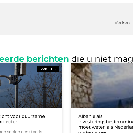
Verken 
eerde berichten
die u niet ma
ZAKELIJK
zicht voor duurzame
Albanië als
rojecten
investeringsbestemming
moet weten als Nederla
en spelen een steeds
ondernemer