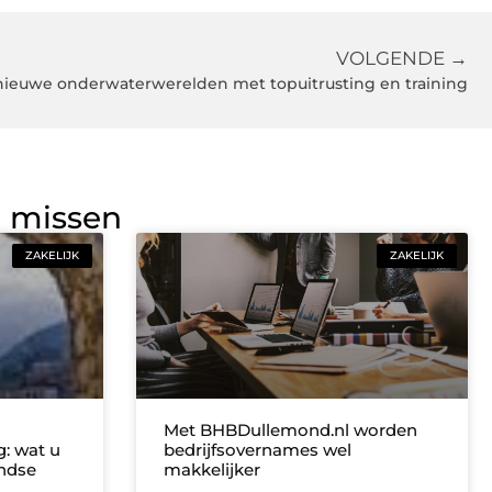
VOLGENDE →
nieuwe onderwaterwerelden met topuitrusting en training
g missen
ZAKELIJK
ZAKELIJK
Met BHBDullemond.nl worden
: wat u
bedrijfsovernames wel
ndse
makkelijker