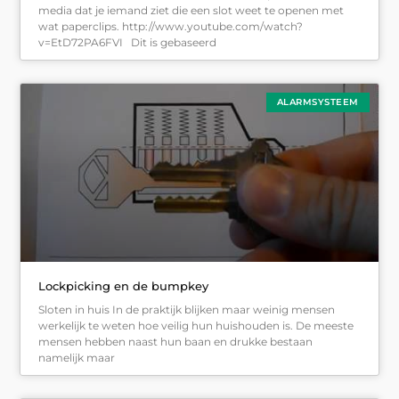
media dat je iemand ziet die een slot weet te openen met
wat paperclips. http://www.youtube.com/watch?
v=EtD72PA6FVI Dit is gebaseerd
ALARMSYSTEEM
Lockpicking en de bumpkey
Sloten in huis In de praktijk blijken maar weinig mensen
werkelijk te weten hoe veilig hun huishouden is. De meeste
mensen hebben naast hun baan en drukke bestaan
namelijk maar