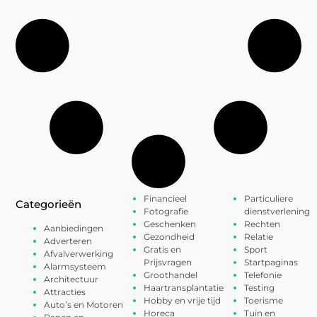
Financieel
Particuliere
Categorieën
Fotografie
dienstverlening
Geschenken
Rechten
Aanbiedingen
Gezondheid
Relatie
Adverteren
Gratis en
Sport
Afvalverwerking
Prijsvragen
Startpaginas
Alarmsysteem
Groothandel
Telefonie
Architectuur
Haartransplantatie
Testing
Attracties
Hobby en vrije tijd
Toerisme
Auto’s en Motoren
Horeca
Tuin en