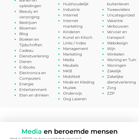
Banen en
Huishoudelijk
buitenleven
opleidingen
Industrie
Tweewielers
Beauty en
Internet
Uncategorized
verzorging
Internet
Vakantie
Bedrijven
marketing
Verbouwen
Bloemen
Kinderen
Vervoer en
Blog
Kunst en Kitsch
transport
Boeken en
Links / Index
Webdesign
Tijdschriften
Management
Wijn
Cadeau
Marketing
Winkelen
Dienstverlening
Media
Woning en Tuin
Dieren
Meubels
Woningen
E-Books
MKB
Zakelijk
Electronica en
Mobiliteit
Zakelijke
Computers
Mode en Kleding
dienstverlening
Energie
Muziek
Zorg
Entertainment
Onderwijs
ZZP
Eten en drinken
Oog Laseren
Media
en beroemde mensen
Wat is SERP en hoe werkt het precies?