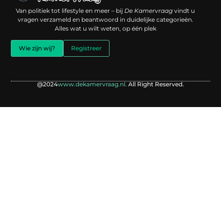
Een backlink kopen: slimme investering of risico voor je online reputatie?
Verdien geld met je website: jouw digitale platform als inkomstenbron
Van politiek tot lifestyle en meer – bij
De Kamervraag
vindt u
vragen verzameld en beantwoord in duidelijke categorieën.
Alles wat u wilt weten, op één plek
Wie zijn wij?
Registreer
@2024
www.dekamervraag.nl.
All Right Reserved.