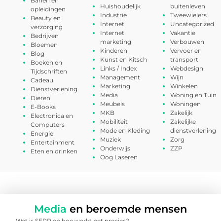
Banen en
Huishoudelijk
buitenleven
opleidingen
Industrie
Tweewielers
Beauty en
Internet
Uncategorized
verzorging
Internet
Vakantie
Bedrijven
marketing
Verbouwen
Bloemen
Kinderen
Vervoer en
Blog
Kunst en Kitsch
transport
Boeken en
Links / Index
Webdesign
Tijdschriften
Management
Wijn
Cadeau
Marketing
Winkelen
Dienstverlening
Media
Woning en Tuin
Dieren
Meubels
Woningen
E-Books
MKB
Zakelijk
Electronica en
Mobiliteit
Zakelijke
Computers
Mode en Kleding
dienstverlening
Energie
Muziek
Zorg
Entertainment
Onderwijs
ZZP
Eten en drinken
Oog Laseren
Media
en beroemde mensen
Wat is SERP en hoe werkt het precies?