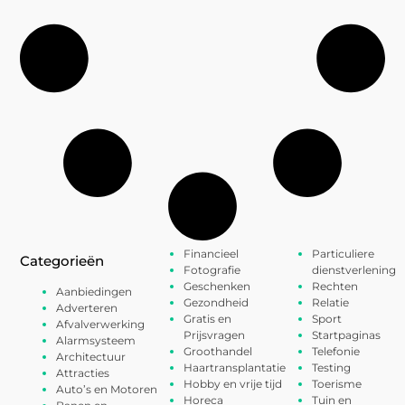
Financieel
Particuliere
Categorieën
Fotografie
dienstverlening
Geschenken
Rechten
Aanbiedingen
Gezondheid
Relatie
Adverteren
Gratis en
Sport
Afvalverwerking
Prijsvragen
Startpaginas
Alarmsysteem
Groothandel
Telefonie
Architectuur
Haartransplantatie
Testing
Attracties
Hobby en vrije tijd
Toerisme
Auto’s en Motoren
Horeca
Tuin en