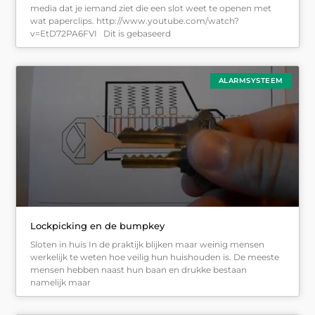
media dat je iemand ziet die een slot weet te openen met
wat paperclips. http://www.youtube.com/watch?
v=EtD72PA6FVI Dit is gebaseerd
ALARMSYSTEEM
Lockpicking en de bumpkey
Sloten in huis In de praktijk blijken maar weinig mensen
werkelijk te weten hoe veilig hun huishouden is. De meeste
mensen hebben naast hun baan en drukke bestaan
namelijk maar