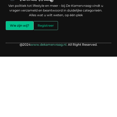
Een backlink kopen: slimme investering of risico voor je online reputatie?
Verdien geld met je website: jouw digitale platform als inkomstenbron
Van politiek tot lifestyle en meer – bij
De Kamervraag
vindt u
vragen verzameld en beantwoord in duidelijke categorieën.
Alles wat u wilt weten, op één plek
Wie zijn wij?
Registreer
@2024
www.dekamervraag.nl.
All Right Reserved.