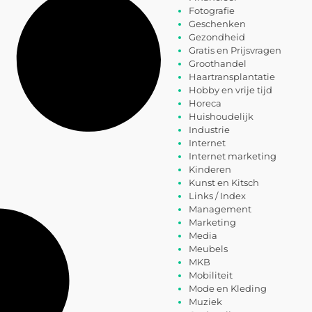
Fotografie
Geschenken
Gezondheid
Gratis en Prijsvragen
Groothandel
Haartransplantatie
Hobby en vrije tijd
Horeca
Huishoudelijk
Industrie
Internet
Internet marketing
Kinderen
Kunst en Kitsch
Links / Index
Management
Marketing
Media
Meubels
MKB
Mobiliteit
Mode en Kleding
Muziek