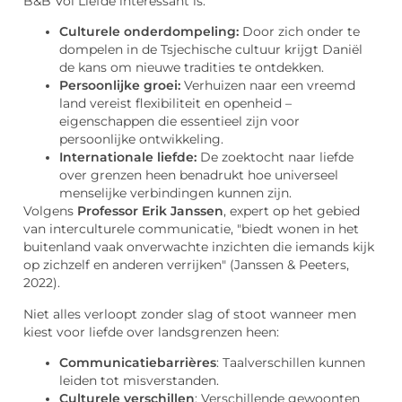
B&B Vol Liefde interessant is:
Culturele onderdompeling:
Door zich onder te
dompelen in de Tsjechische cultuur krijgt Daniël
de kans om nieuwe tradities te ontdekken.
Persoonlijke groei:
Verhuizen naar een vreemd
land vereist flexibiliteit en openheid –
eigenschappen die essentieel zijn voor
persoonlijke ontwikkeling.
Internationale liefde:
De zoektocht naar liefde
over grenzen heen benadrukt hoe universeel
menselijke verbindingen kunnen zijn.
Volgens
Professor Erik Janssen
, expert op het gebied
van interculturele communicatie, "biedt wonen in het
buitenland vaak onverwachte inzichten die iemands kijk
op zichzelf en anderen verrijken" (Janssen & Peeters,
2022).
Niet alles verloopt zonder slag of stoot wanneer men
kiest voor liefde over landsgrenzen heen:
Communicatiebarrières
: Taalverschillen kunnen
leiden tot misverstanden.
Culturele verschillen
: Verschillende gewoonten