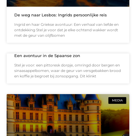
De weg naar Lesbos: Ingrids persoonlijke reis
Ingrid en haar Griekse avontuur: Een verhaal van liefde en
ontdekking Stel je voor dat je elke ochtend wakker wordt
met de geur van olijfbomen
Een avontuur in de Spaanse zon
Stel je voor: een pittoresk dorpje, omringd door bergen en
sinaasappelbomen, waar de geur van versgebakken brood
en koffie je begroet bij zonsopgang. Dit klinkt
MEDIA