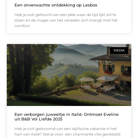
Een onverwachte ontdekking op Lesbos
Heb je ooit gehoord van een plek waar de tijd lijkt stil te
staan en de magie van het verleden zich mengt met het
comfort
MEDIA
Een verborgen juweeltje in Italië: Ontmoet Eveline
uit B&B Vol Liefde 2025
Heb je ooit gedroomd van een idyllische vakantie in het
hart van Italië? Stel je voor: een charmante villa genesteld