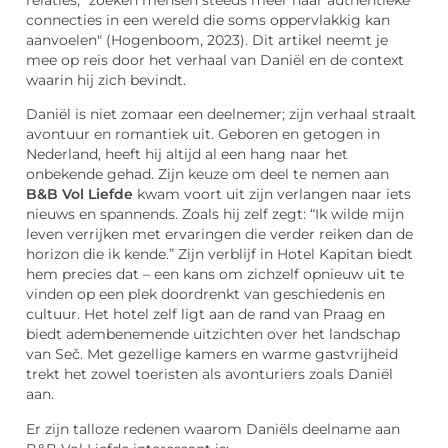
relaties, "zoeken mensen steeds meer naar authentieke
connecties in een wereld die soms oppervlakkig kan
aanvoelen" (Hogenboom, 2023). Dit artikel neemt je
mee op reis door het verhaal van Daniël en de context
waarin hij zich bevindt.
Daniël is niet zomaar een deelnemer; zijn verhaal straalt
avontuur en romantiek uit. Geboren en getogen in
Nederland, heeft hij altijd al een hang naar het
onbekende gehad. Zijn keuze om deel te nemen aan
B&B Vol Liefde
kwam voort uit zijn verlangen naar iets
nieuws en spannends. Zoals hij zelf zegt: “Ik wilde mijn
leven verrijken met ervaringen die verder reiken dan de
horizon die ik kende.” Zijn verblijf in Hotel Kapitan biedt
hem precies dat – een kans om zichzelf opnieuw uit te
vinden op een plek doordrenkt van geschiedenis en
cultuur. Het hotel zelf ligt aan de rand van Praag en
biedt adembenemende uitzichten over het landschap
van Seč. Met gezellige kamers en warme gastvrijheid
trekt het zowel toeristen als avonturiers zoals Daniël
aan.
Er zijn talloze redenen waarom Daniëls deelname aan