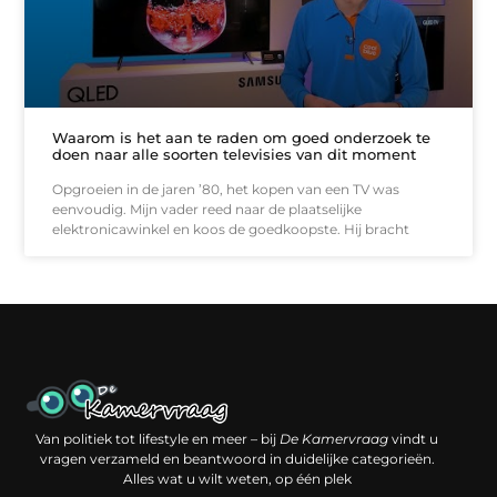
Waarom is het aan te raden om goed onderzoek te
doen naar alle soorten televisies van dit moment
Opgroeien in de jaren ’80, het kopen van een TV was
eenvoudig. Mijn vader reed naar de plaatselijke
elektronicawinkel en koos de goedkoopste. Hij bracht
Een backlink kopen: slimme investering of risico voor je online reputatie?
Verdien geld met je website: jouw digitale platform als inkomstenbron
Van politiek tot lifestyle en meer – bij
De Kamervraag
vindt u
vragen verzameld en beantwoord in duidelijke categorieën.
Alles wat u wilt weten, op één plek