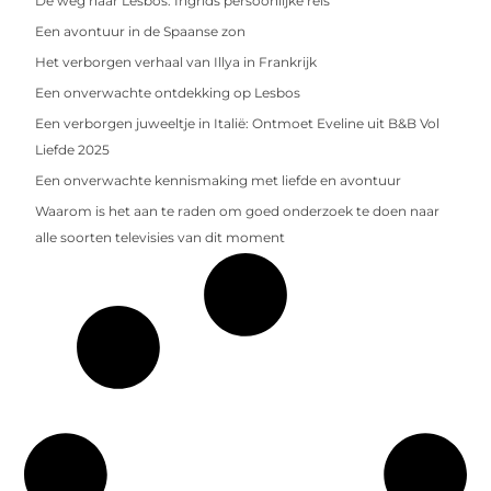
De weg naar Lesbos: Ingrids persoonlijke reis
Een avontuur in de Spaanse zon
Het verborgen verhaal van Illya in Frankrijk
Een onverwachte ontdekking op Lesbos
Een verborgen juweeltje in Italië: Ontmoet Eveline uit B&B Vol
Liefde 2025
Een onverwachte kennismaking met liefde en avontuur
Waarom is het aan te raden om goed onderzoek te doen naar
alle soorten televisies van dit moment