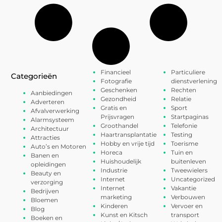
Financieel
Particuliere
Categorieën
Fotografie
dienstverlening
Geschenken
Rechten
Aanbiedingen
Gezondheid
Relatie
Adverteren
Gratis en
Sport
Afvalverwerking
Prijsvragen
Startpaginas
Alarmsysteem
Groothandel
Telefonie
Architectuur
Haartransplantatie
Testing
Attracties
Hobby en vrije tijd
Toerisme
Auto’s en Motoren
Horeca
Tuin en
Banen en
Huishoudelijk
buitenleven
opleidingen
Industrie
Tweewielers
Beauty en
Internet
Uncategorized
verzorging
Internet
Vakantie
Bedrijven
marketing
Verbouwen
Bloemen
Kinderen
Vervoer en
Blog
Kunst en Kitsch
transport
Boeken en