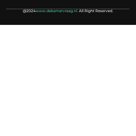
@2024
www.dekamervraag.nl.
All Right Reserved.