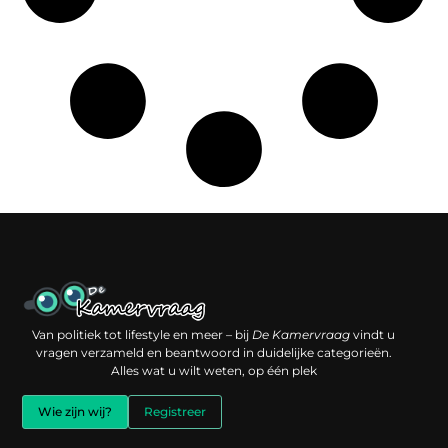
Een backlink kopen: slimme investering of risico voor je online reputatie?
Verdien geld met je website: jouw digitale platform als inkomstenbron
Van politiek tot lifestyle en meer – bij
De Kamervraag
vindt u
vragen verzameld en beantwoord in duidelijke categorieën.
Alles wat u wilt weten, op één plek
Wie zijn wij?
Registreer