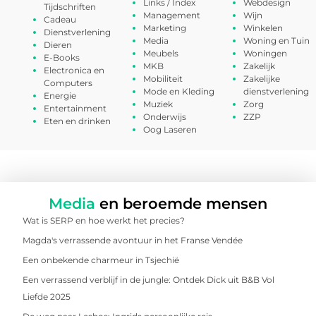
Links / Index
Webdesign
Tijdschriften
Management
Wijn
Cadeau
Marketing
Winkelen
Dienstverlening
Media
Woning en Tuin
Dieren
Meubels
Woningen
E-Books
MKB
Zakelijk
Electronica en
Mobiliteit
Zakelijke
Computers
Mode en Kleding
dienstverlening
Energie
Muziek
Zorg
Entertainment
Onderwijs
ZZP
Eten en drinken
Oog Laseren
Media
en beroemde mensen
Wat is SERP en hoe werkt het precies?
Magda's verrassende avontuur in het Franse Vendée
Een onbekende charmeur in Tsjechië
Een verrassend verblijf in de jungle: Ontdek Dick uit B&B Vol
Liefde 2025