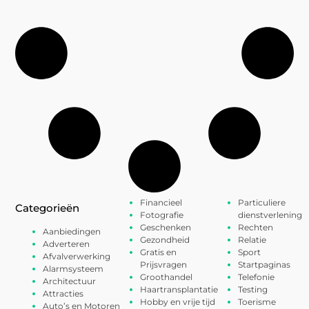
Financieel
Particuliere
Categorieën
Fotografie
dienstverlening
Geschenken
Rechten
Aanbiedingen
Gezondheid
Relatie
Adverteren
Gratis en
Sport
Afvalverwerking
Prijsvragen
Startpaginas
Alarmsysteem
Groothandel
Telefonie
Architectuur
Haartransplantatie
Testing
Attracties
Hobby en vrije tijd
Toerisme
Auto’s en Motoren