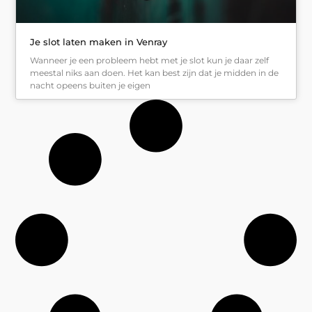
Je slot laten maken in Venray
Wanneer je een probleem hebt met je slot kun je daar zelf
meestal niks aan doen. Het kan best zijn dat je midden in de
nacht opeens buiten je eigen