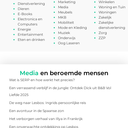
Marketing
Winkelen
Dienstverlening
Media
Woning en Tuin
Dieren
Meubels
Woningen
E-Books
MKB
Zakelijk
Electronica en
Mobiliteit
Zakelijke
Computers
Mode en Kleding
dienstverlening
Energie
Muziek
Zorg
Entertainment
Onderwijs
ZZP
Eten en drinken
Oog Laseren
Media
en beroemde mensen
Wat is SERP en hoe werkt het precies?
Een verrassend verblijf in de jungle: Ontdek Dick uit B&B Vol
Liefde 2025
De weg naar Lesbos: Ingrids persoonlijke reis
Een avontuur in de Spaanse zon
Het verborgen verhaal van Illya in Frankrijk
Een onverwachte ontdekking op Lesbos