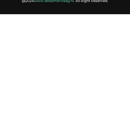
@2024
www.dekamervraag.nl.
All Right Reserved.