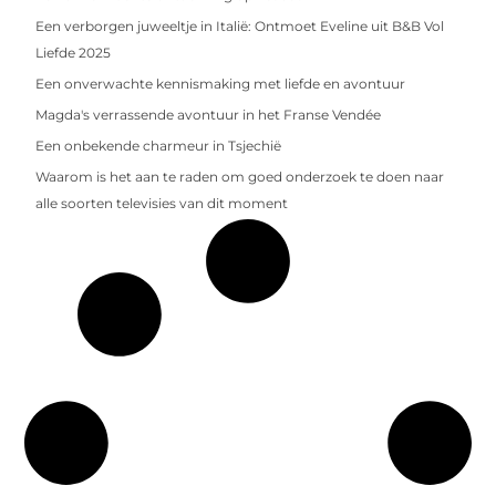
Een verborgen juweeltje in Italië: Ontmoet Eveline uit B&B Vol
Liefde 2025
Een onverwachte kennismaking met liefde en avontuur
Magda's verrassende avontuur in het Franse Vendée
Een onbekende charmeur in Tsjechië
Waarom is het aan te raden om goed onderzoek te doen naar
alle soorten televisies van dit moment