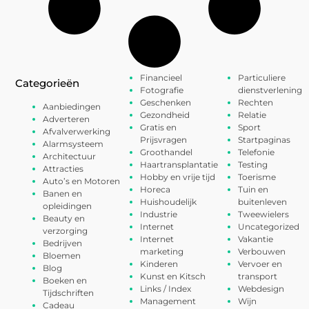
Financieel
Particuliere
Categorieën
Fotografie
dienstverlening
Geschenken
Rechten
Aanbiedingen
Gezondheid
Relatie
Adverteren
Gratis en
Sport
Afvalverwerking
Prijsvragen
Startpaginas
Alarmsysteem
Groothandel
Telefonie
Architectuur
Haartransplantatie
Testing
Attracties
Hobby en vrije tijd
Toerisme
Auto’s en Motoren
Horeca
Tuin en
Banen en
Huishoudelijk
buitenleven
opleidingen
Industrie
Tweewielers
Beauty en
Internet
Uncategorized
verzorging
Internet
Vakantie
Bedrijven
marketing
Verbouwen
Bloemen
Kinderen
Vervoer en
Blog
Kunst en Kitsch
transport
Boeken en
Links / Index
Webdesign
Tijdschriften
Management
Wijn
Cadeau