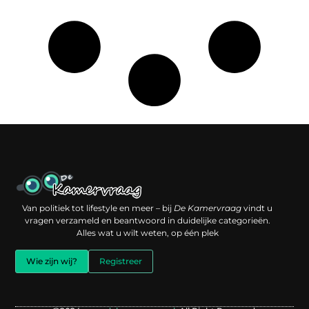
Een backlink kopen: slimme investering of risico voor je online reputatie?
Verdien geld met je website: jouw digitale platform als inkomstenbron
Van politiek tot lifestyle en meer – bij
De Kamervraag
vindt u
vragen verzameld en beantwoord in duidelijke categorieën.
Alles wat u wilt weten, op één plek
Wie zijn wij?
Registreer