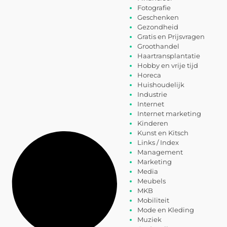
Fotografie
Geschenken
Gezondheid
Gratis en Prijsvragen
Groothandel
Haartransplantatie
Hobby en vrije tijd
Horeca
Huishoudelijk
Industrie
Internet
Internet marketing
Kinderen
Kunst en Kitsch
Links / Index
Management
Marketing
Media
Meubels
MKB
Mobiliteit
Mode en Kleding
Muziek