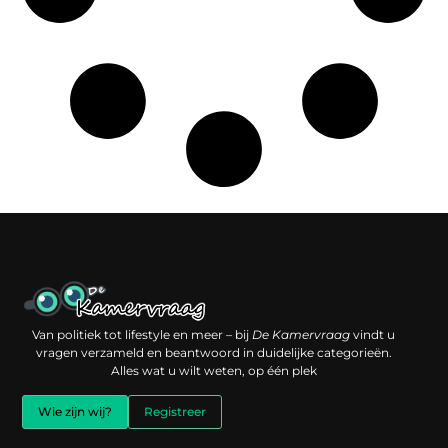
Een backlink kopen: slimme investering of risico voor je online reputatie?
Verdien geld met je website: jouw digitale platform als inkomstenbron
Van politiek tot lifestyle en meer – bij
De Kamervraag
vindt u
vragen verzameld en beantwoord in duidelijke categorieën.
Alles wat u wilt weten, op één plek
Wie zijn wij?
Registreer