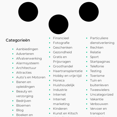
Financieel
Particuliere
Categorieën
Fotografie
dienstverlening
Geschenken
Rechten
Aanbiedingen
Gezondheid
Relatie
Adverteren
Gratis en
Sport
Afvalverwerking
Prijsvragen
Startpaginas
Alarmsysteem
Groothandel
Telefonie
Architectuur
Haartransplantatie
Testing
Attracties
Hobby en vrije tijd
Toerisme
Auto’s en Motoren
Horeca
Tuin en
Banen en
Huishoudelijk
buitenleven
opleidingen
Industrie
Tweewielers
Beauty en
Internet
Uncategorized
verzorging
Internet
Vakantie
Bedrijven
marketing
Verbouwen
Bloemen
Kinderen
Vervoer en
Blog
Kunst en Kitsch
transport
Boeken en