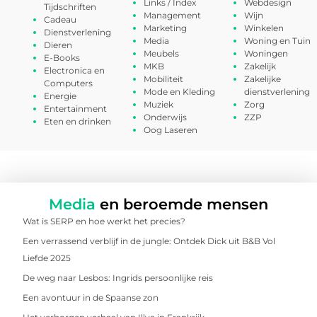
Links / Index
Webdesign
Tijdschriften
Management
Wijn
Cadeau
Marketing
Winkelen
Dienstverlening
Media
Woning en Tuin
Dieren
Meubels
Woningen
E-Books
MKB
Zakelijk
Electronica en
Mobiliteit
Zakelijke
Computers
Mode en Kleding
dienstverlening
Energie
Muziek
Zorg
Entertainment
Onderwijs
ZZP
Eten en drinken
Oog Laseren
Media
en beroemde mensen
Wat is SERP en hoe werkt het precies?
Een verrassend verblijf in de jungle: Ontdek Dick uit B&B Vol
Liefde 2025
De weg naar Lesbos: Ingrids persoonlijke reis
Een avontuur in de Spaanse zon