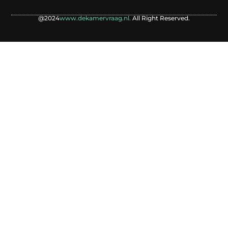
@2024
www.dekamervraag.nl.
All Right Reserved.