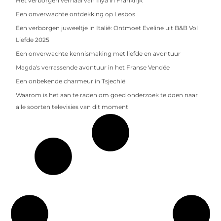
Het verborgen verhaal van Illya in Frankrijk
Een onverwachte ontdekking op Lesbos
Een verborgen juweeltje in Italië: Ontmoet Eveline uit B&B Vol
Liefde 2025
Een onverwachte kennismaking met liefde en avontuur
Magda's verrassende avontuur in het Franse Vendée
Een onbekende charmeur in Tsjechië
Waarom is het aan te raden om goed onderzoek te doen naar
alle soorten televisies van dit moment