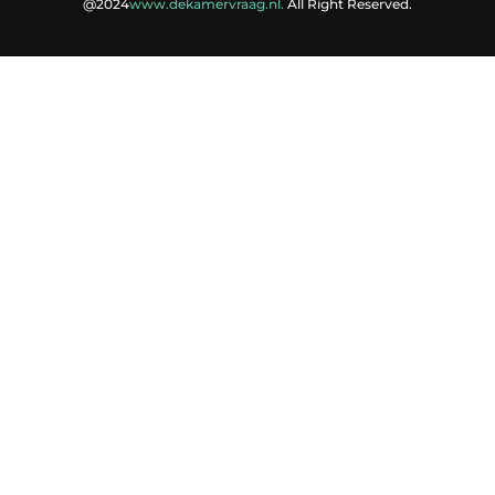
@2024
www.dekamervraag.nl.
All Right Reserved.