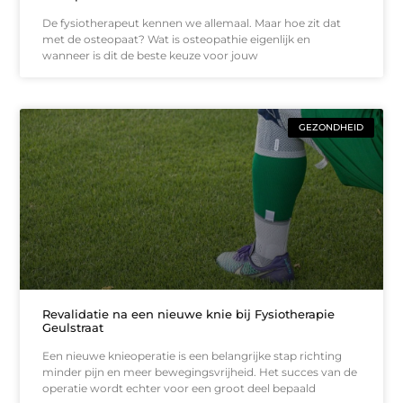
De fysiotherapeut kennen we allemaal. Maar hoe zit dat
met de osteopaat? Wat is osteopathie eigenlijk en
wanneer is dit de beste keuze voor jouw
GEZONDHEID
Revalidatie na een nieuwe knie bij Fysiotherapie
Geulstraat
Een nieuwe knieoperatie is een belangrijke stap richting
minder pijn en meer bewegingsvrijheid. Het succes van de
operatie wordt echter voor een groot deel bepaald