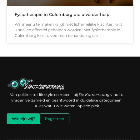
Fysiotherapie in Culemborg die u verder helpt
Wanneer u te maken krijgt met lichamelijke klachten, wilt
u snel en effectief geholpen worden. Met fysiotherapie in
Culemborg kiest u voor een behandeling die
Een backlink kopen: slimme investering of risico voor je online reputatie?
Verdien geld met je website: jouw digitale platform als inkomstenbron
Van politiek tot lifestyle en meer – bij
De Kamervraag
vindt u
vragen verzameld en beantwoord in duidelijke categorieën.
Alles wat u wilt weten, op één plek
Wie zijn wij?
Registreer