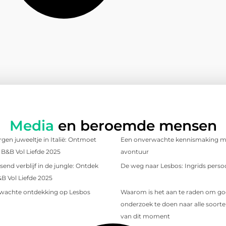
Media
en beroemde mensen
gen juweeltje in Italië: Ontmoet
Een onverwachte kennismaking me
t B&B Vol Liefde 2025
avontuur
send verblijf in de jungle: Ontdek
De weg naar Lesbos: Ingrids persoo
&B Vol Liefde 2025
wachte ontdekking op Lesbos
Waarom is het aan te raden om g
onderzoek te doen naar alle soorten
van dit moment