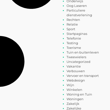
Onderwijs
Oog Laseren
Particuliere
dienstverlening
Rechten
Relatie
Sport
Startpaginas
Telefonie
Testing
Toerisme
Tuin en buitenleven
Tweewielers
Uncategorized
Vakantie
Verbouwen
Vervoer en transport
Webdesign
Wijn
Winkelen
Woning en Tuin
Woningen
Zakelijk
Zakelijke