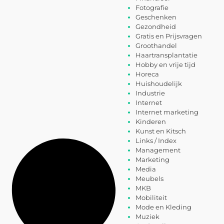
Fotografie
Geschenken
Gezondheid
Gratis en Prijsvragen
Groothandel
Haartransplantatie
Hobby en vrije tijd
Horeca
Huishoudelijk
Industrie
Internet
Internet marketing
Kinderen
Kunst en Kitsch
Links / Index
Management
Marketing
Media
Meubels
MKB
Mobiliteit
Mode en Kleding
Muziek