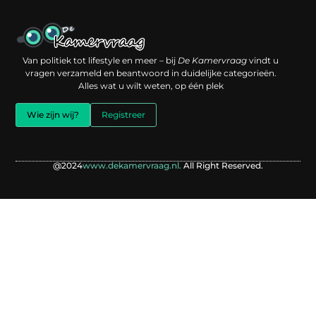
Een backlink kopen: slimme investering of risico voor je online reputatie?
Verdien geld met je website: jouw digitale platform als inkomstenbron
Van politiek tot lifestyle en meer – bij
De Kamervraag
vindt u
vragen verzameld en beantwoord in duidelijke categorieën.
Alles wat u wilt weten, op één plek
Wie zijn wij?
Registreer
@2024
www.dekamervraag.nl.
All Right Reserved.