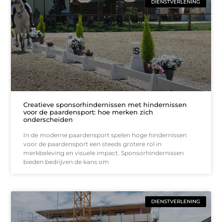
DIENSTVERLENING
Creatieve sponsorhindernissen met hindernissen
voor de paardensport: hoe merken zich
onderscheiden
In de moderne paardensport spelen hoge hindernissen
voor de paardensport een steeds grotere rol in
merkbeleving en visuele impact. Sponsorhindernissen
bieden bedrijven de kans om
DIENSTVERLENING