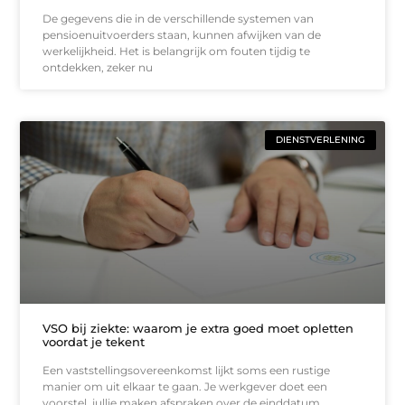
De gegevens die in de verschillende systemen van
pensioenuitvoerders staan, kunnen afwijken van de
werkelijkheid. Het is belangrijk om fouten tijdig te
ontdekken, zeker nu
DIENSTVERLENING
VSO bij ziekte: waarom je extra goed moet opletten
voordat je tekent
Een vaststellingsovereenkomst lijkt soms een rustige
manier om uit elkaar te gaan. Je werkgever doet een
voorstel, jullie maken afspraken over de einddatum,