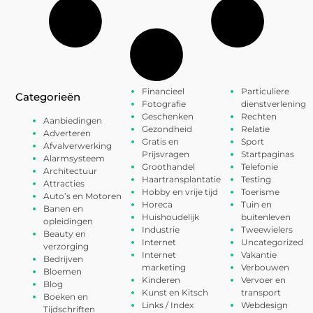
Financieel
Particuliere
Categorieën
Fotografie
dienstverlening
Geschenken
Rechten
Aanbiedingen
Gezondheid
Relatie
Adverteren
Gratis en
Sport
Afvalverwerking
Prijsvragen
Startpaginas
Alarmsysteem
Groothandel
Telefonie
Architectuur
Haartransplantatie
Testing
Attracties
Hobby en vrije tijd
Toerisme
Auto’s en Motoren
Horeca
Tuin en
Banen en
Huishoudelijk
buitenleven
opleidingen
Industrie
Tweewielers
Beauty en
Internet
Uncategorized
verzorging
Internet
Vakantie
Bedrijven
marketing
Verbouwen
Bloemen
Kinderen
Vervoer en
Blog
Kunst en Kitsch
transport
Boeken en
Links / Index
Webdesign
Tijdschriften