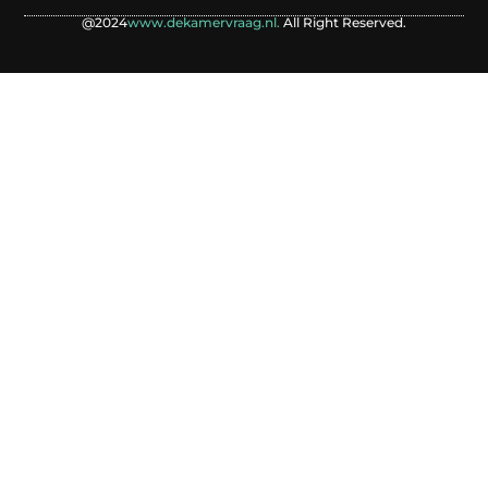
@2024
www.dekamervraag.nl.
All Right Reserved.