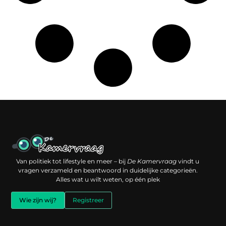
Een backlink kopen: slimme investering of risico voor je online reputatie?
Verdien geld met je website: jouw digitale platform als inkomstenbron
Van politiek tot lifestyle en meer – bij
De Kamervraag
vindt u
vragen verzameld en beantwoord in duidelijke categorieën.
Alles wat u wilt weten, op één plek
Wie zijn wij?
Registreer