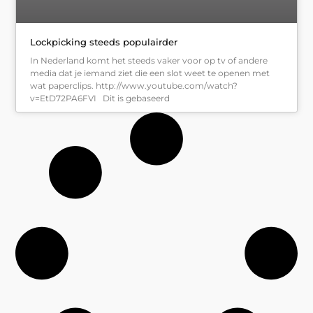
Lockpicking steeds populairder
In Nederland komt het steeds vaker voor op tv of andere
media dat je iemand ziet die een slot weet te openen met
wat paperclips. http://www.youtube.com/watch?
v=EtD72PA6FVI Dit is gebaseerd