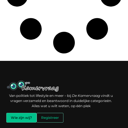
Een backlink kopen: slimme investering of risico voor je online reputatie?
Verdien geld met je website: jouw digitale platform als inkomstenbron
Van politiek tot lifestyle en meer – bij
De Kamervraag
vindt u
vragen verzameld en beantwoord in duidelijke categorieën.
Alles wat u wilt weten, op één plek
Wie zijn wij?
Registreer