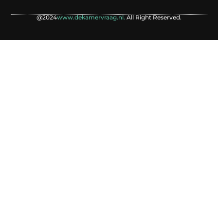
@2024
www.dekamervraag.nl.
All Right Reserved.