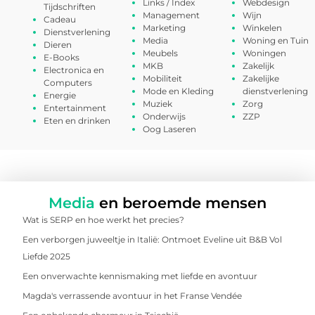
Links / Index
Webdesign
Tijdschriften
Management
Wijn
Cadeau
Marketing
Winkelen
Dienstverlening
Media
Woning en Tuin
Dieren
Meubels
Woningen
E-Books
MKB
Zakelijk
Electronica en
Mobiliteit
Zakelijke
Computers
Mode en Kleding
dienstverlening
Energie
Muziek
Zorg
Entertainment
Onderwijs
ZZP
Eten en drinken
Oog Laseren
Media
en beroemde mensen
Wat is SERP en hoe werkt het precies?
Een verborgen juweeltje in Italië: Ontmoet Eveline uit B&B Vol
Liefde 2025
Een onverwachte kennismaking met liefde en avontuur
Magda's verrassende avontuur in het Franse Vendée