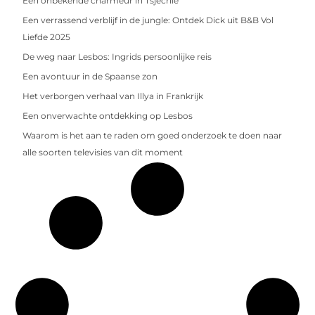
Een onbekende charmeur in Tsjechië
Een verrassend verblijf in de jungle: Ontdek Dick uit B&B Vol
Liefde 2025
De weg naar Lesbos: Ingrids persoonlijke reis
Een avontuur in de Spaanse zon
Het verborgen verhaal van Illya in Frankrijk
Een onverwachte ontdekking op Lesbos
Waarom is het aan te raden om goed onderzoek te doen naar
alle soorten televisies van dit moment