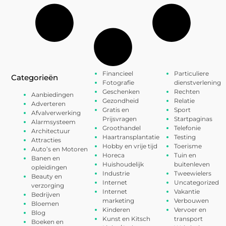
Financieel
Particuliere
Categorieën
Fotografie
dienstverlening
Geschenken
Rechten
Aanbiedingen
Gezondheid
Relatie
Adverteren
Gratis en
Sport
Afvalverwerking
Prijsvragen
Startpaginas
Alarmsysteem
Groothandel
Telefonie
Architectuur
Haartransplantatie
Testing
Attracties
Hobby en vrije tijd
Toerisme
Auto’s en Motoren
Horeca
Tuin en
Banen en
Huishoudelijk
buitenleven
opleidingen
Industrie
Tweewielers
Beauty en
Internet
Uncategorized
verzorging
Internet
Vakantie
Bedrijven
marketing
Verbouwen
Bloemen
Kinderen
Vervoer en
Blog
Kunst en Kitsch
transport
Boeken en