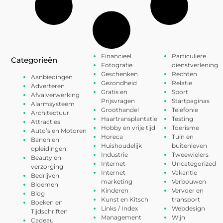
Financieel
Particuliere
Categorieën
Fotografie
dienstverlening
Geschenken
Rechten
Aanbiedingen
Gezondheid
Relatie
Adverteren
Gratis en
Sport
Afvalverwerking
Prijsvragen
Startpaginas
Alarmsysteem
Groothandel
Telefonie
Architectuur
Haartransplantatie
Testing
Attracties
Hobby en vrije tijd
Toerisme
Auto’s en Motoren
Horeca
Tuin en
Banen en
Huishoudelijk
buitenleven
opleidingen
Industrie
Tweewielers
Beauty en
Internet
Uncategorized
verzorging
Internet
Vakantie
Bedrijven
marketing
Verbouwen
Bloemen
Kinderen
Vervoer en
Blog
Kunst en Kitsch
transport
Boeken en
Links / Index
Webdesign
Tijdschriften
Management
Wijn
Cadeau