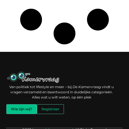
Een backlink kopen: slimme investering of risico voor je online reputatie?
Verdien geld met je website: jouw digitale platform als inkomstenbron
Van politiek tot lifestyle en meer – bij
De Kamervraag
vindt u
vragen verzameld en beantwoord in duidelijke categorieën.
Alles wat u wilt weten, op één plek
Wie zijn wij?
Registreer