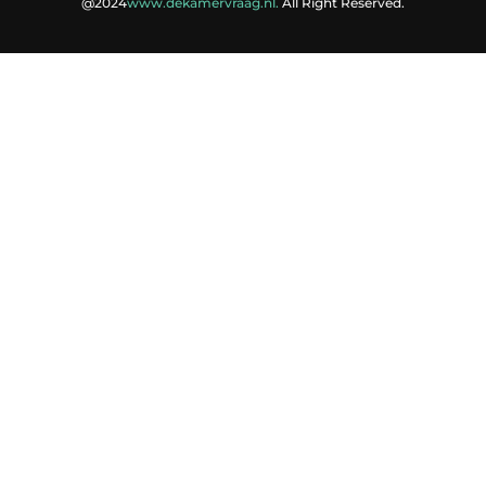
@2024
www.dekamervraag.nl.
All Right Reserved.