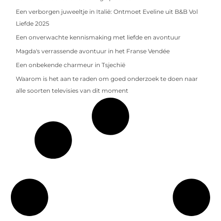
Een verborgen juweeltje in Italië: Ontmoet Eveline uit B&B Vol
Liefde 2025
Een onverwachte kennismaking met liefde en avontuur
Magda's verrassende avontuur in het Franse Vendée
Een onbekende charmeur in Tsjechië
Waarom is het aan te raden om goed onderzoek te doen naar
alle soorten televisies van dit moment