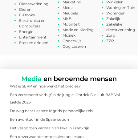
Marketing
Winkelen
Dienstverlening
Media
Woning en Tuin
Dieren
Meubels
Woningen
E-Books
MKB
Zakelijk
Electronica en
Mobiliteit
Zakelijke
Computers
Mode en Kleding
dienstverlening
Energie
Muziek
Zorg
Entertainment
Onderwijs
ZZP
Eten en drinken
Oog Laseren
Media
en beroemde mensen
Wat is SERP en hoe werkt het precies?
Een verrassend verblijf in de jungle: Ontdek Dick uit B&B Vol
Liefde 2025
De weg naar Lesbos: Ingrids persoonlijke reis
Een avontuur in de Spaanse zon
Het verborgen verhaal van Illya in Frankrijk
Een onverwachte ontdekking op Lesbos