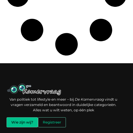
Een backlink kopen: slimme investering of risico voor je online reputatie?
Verdien geld met je website: jouw digitale platform als inkomstenbron
Van politiek tot lifestyle en meer – bij
De Kamervraag
vindt u
vragen verzameld en beantwoord in duidelijke categorieën.
Alles wat u wilt weten, op één plek
Wie zijn wij?
Registreer