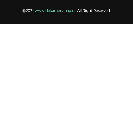
@2024
www.dekamervraag.nl.
All Right Reserved.