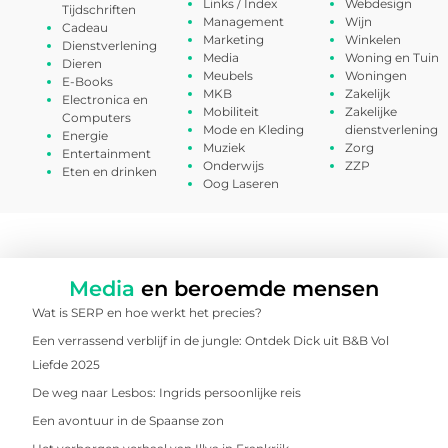
Links / Index
Webdesign
Tijdschriften
Management
Wijn
Cadeau
Marketing
Winkelen
Dienstverlening
Media
Woning en Tuin
Dieren
Meubels
Woningen
E-Books
MKB
Zakelijk
Electronica en
Mobiliteit
Zakelijke
Computers
Mode en Kleding
dienstverlening
Energie
Muziek
Zorg
Entertainment
Onderwijs
ZZP
Eten en drinken
Oog Laseren
Media
en beroemde mensen
Wat is SERP en hoe werkt het precies?
Een verrassend verblijf in de jungle: Ontdek Dick uit B&B Vol
Liefde 2025
De weg naar Lesbos: Ingrids persoonlijke reis
Een avontuur in de Spaanse zon