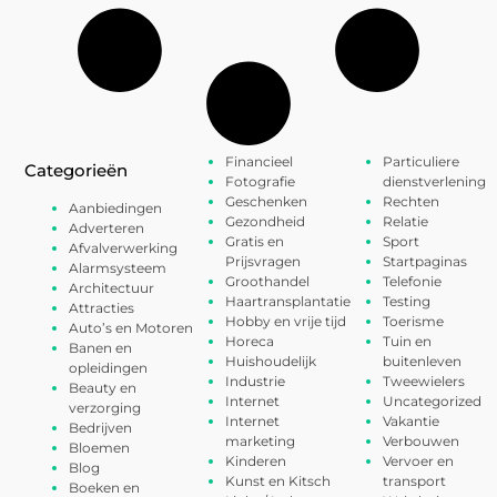
Financieel
Particuliere
Categorieën
Fotografie
dienstverlening
Geschenken
Rechten
Aanbiedingen
Gezondheid
Relatie
Adverteren
Gratis en
Sport
Afvalverwerking
Prijsvragen
Startpaginas
Alarmsysteem
Groothandel
Telefonie
Architectuur
Haartransplantatie
Testing
Attracties
Hobby en vrije tijd
Toerisme
Auto’s en Motoren
Horeca
Tuin en
Banen en
Huishoudelijk
buitenleven
opleidingen
Industrie
Tweewielers
Beauty en
Internet
Uncategorized
verzorging
Internet
Vakantie
Bedrijven
marketing
Verbouwen
Bloemen
Kinderen
Vervoer en
Blog
Kunst en Kitsch
transport
Boeken en