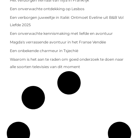
Het verborgen verhaal van Illya in Frankrijk
Een onverwachte ontdekking op Lesbos
Een verborgen juweeltje in Italië: Ontmoet Eveline uit B&B Vol
Liefde 2025
Een onverwachte kennismaking met liefde en avontuur
Magda's verrassende avontuur in het Franse Vendée
Een onbekende charmeur in Tsjechië
Waarom is het aan te raden om goed onderzoek te doen naar
alle soorten televisies van dit moment