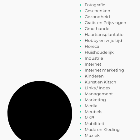
Fotografie
Geschenken
Gezondheid
Gratis en Prijsvragen
Groothandel
Haartransplantatie
Hobby en vrije tijd
Horeca
Huishoudelijk
Industrie
Internet
Internet marketing
Kinderen
Kunst en Kitsch
Links / Index
Management
Marketing
Media
Meubels
MKB
Mobiliteit
Mode en Kleding
Muziek