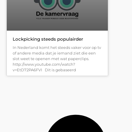
Lockpicking steeds populairder
In Nederland komt het steeds vaker voor op tv
of andere media dat je iemand ziet die een
slot weet te openen met wat paperclips.
http://www.youtube.com/watch?
v=EtD72PA6FVI Dit is gebaseerd