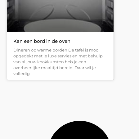
Kan een bord in de oven
Dineren op warme borden De tafel is mooi
opgedekt met je luxe servies en met behulp
van al jouw kookkunsten heb je een
overheerlijke maaltijd bereid. Daar wil je
volledig