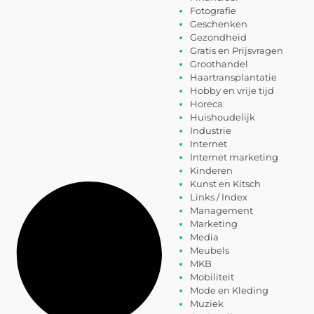
Fotografie
Geschenken
Gezondheid
Gratis en Prijsvragen
Groothandel
Haartransplantatie
Hobby en vrije tijd
Horeca
Huishoudelijk
Industrie
Internet
Internet marketing
Kinderen
Kunst en Kitsch
Links / Index
Management
Marketing
Media
Meubels
MKB
Mobiliteit
Mode en Kleding
Muziek