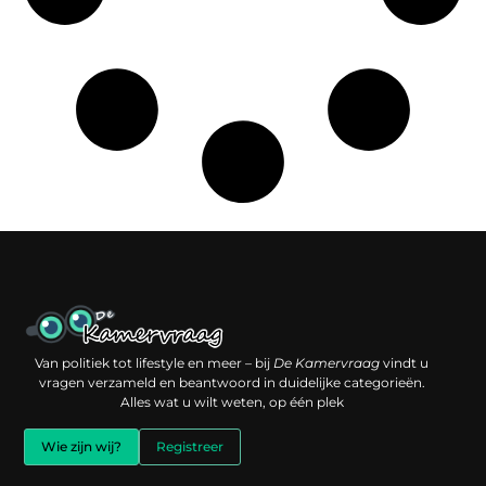
Een backlink kopen: slimme investering of risico voor je online reputatie?
Verdien geld met je website: jouw digitale platform als inkomstenbron
Van politiek tot lifestyle en meer – bij
De Kamervraag
vindt u
vragen verzameld en beantwoord in duidelijke categorieën.
Alles wat u wilt weten, op één plek
Wie zijn wij?
Registreer