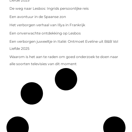
Liefde 2025
De weg naar Lesbos: Ingrids persoonlijke reis
Een avontuur in de Spaanse zon
Het verborgen verhaal van Illya in Frankrijk
Een onverwachte ontdekking op Lesbos
Een verborgen juweeltje in Italië: Ontmoet Eveline uit B&B Vol
Liefde 2025
Waarom is het aan te raden om goed onderzoek te doen naar
alle soorten televisies van dit moment