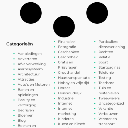
Financieel
Particuliere
Categorieën
Fotografie
dienstverlening
Geschenken
Rechten
Aanbiedingen
Gezondheid
Relatie
Adverteren
Gratis en
Sport
Afvalverwerking
Prijsvragen
Startpaginas
Alarmsysteem
Groothandel
Telefonie
Architectuur
Haartransplantatie
Testing
Attracties
Hobby en vrije tijd
Toerisme
Auto’s en Motoren
Horeca
Tuin en
Banen en
Huishoudelijk
buitenleven
opleidingen
Industrie
Tweewielers
Beauty en
Internet
Uncategorized
verzorging
Internet
Vakantie
Bedrijven
marketing
Verbouwen
Bloemen
Kinderen
Vervoer en
Blog
Kunst en Kitsch
transport
Boeken en