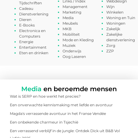
Links / Index
Webdesign
Tijdschriften
Management
Wijn
Cadeau
Marketing
Winkelen
Dienstverlening
Media
Woning en Tuin
Dieren
Meubels
Woningen
E-Books
MKB
Zakelijk
Electronica en
Mobiliteit
Zakelijke
Computers
Mode en Kleding
dienstverlening
Energie
Muziek
Zorg
Entertainment
Onderwijs
ZZP
Eten en drinken
Oog Laseren
Media
en beroemde mensen
Wat is SERP en hoe werkt het precies?
Een onverwachte kennismaking met liefde en avontuur
Magda's verrassende avontuur in het Franse Vendée
Een onbekende charmeur in Tsjechië
Een verrassend verblijf in de jungle: Ontdek Dick uit B&B Vol