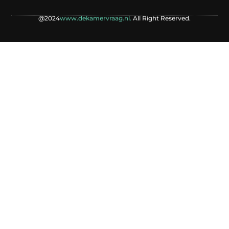
@2024
www.dekamervraag.nl.
All Right Reserved.