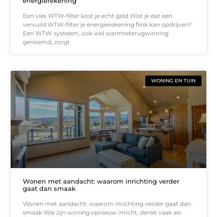
energierekening
Een vies WTW-filter kost je echt geld Wist je dat een
vervuild WTW-filter je energierekening flink kan opdrijven?
Een WTW-systeem, ook wel warmteterugwinning
genoemd, zorgt
WONING EN TUIN
Wonen met aandacht: waarom inrichting verder
gaat dan smaak
Wonen met aandacht: waarom inrichting verder gaat dan
smaak Wie zijn woning opnieuw inricht, denkt vaak als