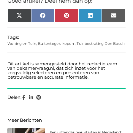
Goed artikel? Deel hem dan op:
X
Facebook
Pinterest
LinkedIn
Email
(Twitter)
Tags:
Woning en Tuin
,
Buitentegels kopen
,
Tuinbestrating Den Bosch
Dit artikel is samengesteld door het redactieteam
van dekamervraag.nl, dat zich inzet voor het
zorgvuldig selecteren en presenteren van
betrouwbare en accurate informatie.
Delen:
Meer Berichten
Een uitzendbureau starten in Nederland: