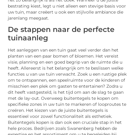
net zo belangrijk is als het doek. Wanneer u de juiste
bestrating kiest, legt u niet alleen een stevige basis voor
uw tuin, maar creëert u ook een stijlvolle ambiance die
jarenlang meegaat.
De stappen naar de perfecte
tuinaanleg
Het aanleggen van een tuin gaat veel verder dan het
planten van een paar bomen of bloemen. Het vereist
visie, planning en een goed begrip van de ruimte die u
heeft. Allereerst is het belangrijk om te beslissen welke
functies u van uw tuin verwacht. Zoek u een rustige plek
om te ontspannen, een speelruimte voor de kinderen of
misschien een plek om gasten te entertainen? Zodra u
dit heeft vastgesteld, is het tijd om aan de slag te gaan
met de lay-out. Overweeg buitentegels te kopen om
specifieke zones in uw tuin te markeren of looproutes te
creëren. Het kiezen van de juiste buitentegels is
essentieel voor zowel functionaliteit als esthetiek.
Buitentegels kopen is dan ook een cruciale stap in het
hele proces. Bedrijven zoals Swanenberg hebben de
expertise en het assortiment om u te begeleiden bij