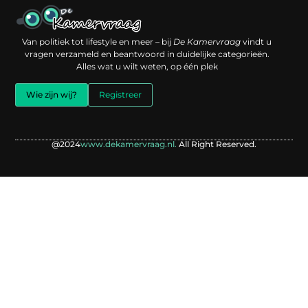
Een backlink kopen: slimme investering of risico voor je online reputatie?
Verdien geld met je website: jouw digitale platform als inkomstenbron
Van politiek tot lifestyle en meer – bij
De Kamervraag
vindt u
vragen verzameld en beantwoord in duidelijke categorieën.
Alles wat u wilt weten, op één plek
Wie zijn wij?
Registreer
@2024
www.dekamervraag.nl.
All Right Reserved.