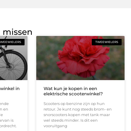
g missen
TWEEWIELERS
TWEEWIELERS
winkel in
Wat kun je kopen in een
elektrische scooterwinkel?
lende
Scooters op benzine zijn op hun
en en
retour. Je kunt nog steeds brom- en
le
snorscooters kopen met tank maar
rvan is
wel steeds minder. Is dit een
ordrecht.
vooruitgang