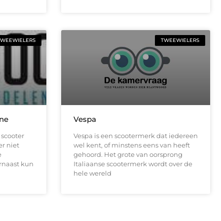
TWEEWIELERS
TWEEWIELERS
ine
Vespa
 scooter
Vespa is een scootermerk dat iedereen
r niet
wel kent, of minstens eens van heeft
e
gehoord. Het grote van oorsprong
arnaast kun
Italiaanse scootermerk wordt over de
hele wereld