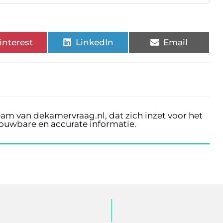
interest
LinkedIn
Email
eam van dekamervraag.nl, dat zich inzet voor het
rouwbare en accurate informatie.