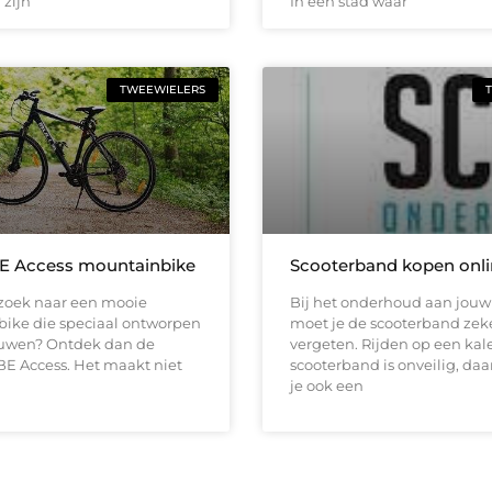
 zijn
In een stad waar
TWEEWIELERS
E Access mountainbike
Scooterband kopen onl
 zoek naar een mooie
Bij het onderhoud aan jouw
ike die speciaal ontworpen
moet je de scooterband zeke
rouwen? Ontdek dan de
vergeten. Rijden op een kal
E Access. Het maakt niet
scooterband is onveilig, da
je ook een