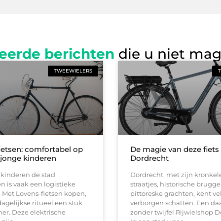
eerde berichten
die u niet ma
TWEEWIELERS
ietsen: comfortabel op
De magie van deze fiets 
jonge kinderen
Dordrecht
 kinderen de stad
Dordrecht, met zijn kronke
n is vaak een logistieke
straatjes, historische brugg
 Met Lovens-fietsen kopen,
pittoreske grachten, kent ve
dagelijkse ritueel een stuk
verborgen schatten. Een daa
r. Deze elektrische
zonder twijfel Rijwielshop D