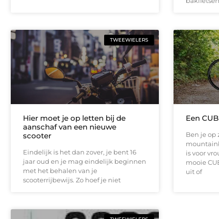
bakfietsen
TWEEWIELERS
Hier moet je op letten bij de
Een CUB
aanschaf van een nieuwe
Ben je op
scooter
mountainb
Eindelijk is het dan zover, je bent 16
is voor v
jaar oud en je mag eindelijk beginnen
mooie CUB
met het behalen van je
uit of
scooterrijbewijs. Zo hoef je niet