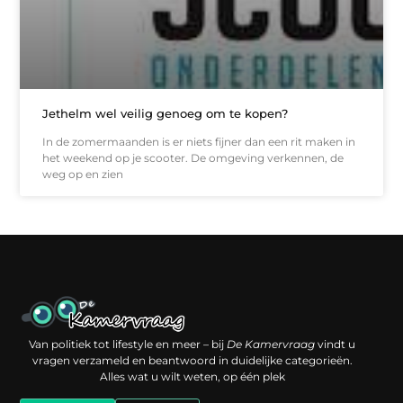
Jethelm wel veilig genoeg om te kopen?
In de zomermaanden is er niets fijner dan een rit maken in
het weekend op je scooter. De omgeving verkennen, de
weg op en zien
Een backlink kopen: slimme investering of risico voor je online reputatie?
Verdien geld met je website: jouw digitale platform als inkomstenbron
Van politiek tot lifestyle en meer – bij
De Kamervraag
vindt u
vragen verzameld en beantwoord in duidelijke categorieën.
Alles wat u wilt weten, op één plek