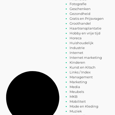
Fotografie
Geschenken
Gezondheid
Gratis en Prijsvragen
Groothandel
Haartransplantatie
Hobby en vrije tijd
Horeca
Huishoudelijk
Industrie
Internet
Internet marketing
Kinderen
Kunst en Kitsch
Links / Index
Management
Marketing
Media
Meubels
MKB
Mobiliteit
Mode en Kleding
Muziek