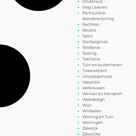
Onderwijs
Oog Laseren
Particuliere
dienstverlening
Rechten
Relatie
Sport
Startpaginas
Telefonie
Testing
Toerisme
Tuin en buitenleven
Tweewielers
Uncategorized
Vakantie
Verbouwen
Vervoer en transport
Webdesign
Wijn
Winkelen
Woning en Tuin
Woningen
Zakelijk
Zakelijke