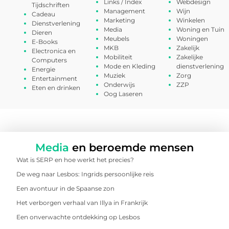
Links / Index
Webdesign
Tijdschriften
Management
Wijn
Cadeau
Marketing
Winkelen
Dienstverlening
Media
Woning en Tuin
Dieren
Meubels
Woningen
E-Books
MKB
Zakelijk
Electronica en
Mobiliteit
Zakelijke
Computers
Mode en Kleding
dienstverlening
Energie
Muziek
Zorg
Entertainment
Onderwijs
ZZP
Eten en drinken
Oog Laseren
Media
en beroemde mensen
Wat is SERP en hoe werkt het precies?
De weg naar Lesbos: Ingrids persoonlijke reis
Een avontuur in de Spaanse zon
Het verborgen verhaal van Illya in Frankrijk
Een onverwachte ontdekking op Lesbos