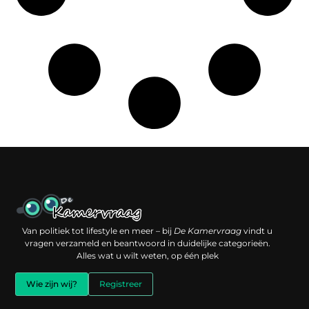
Een backlink kopen: slimme investering of risico voor je online reputatie?
Verdien geld met je website: jouw digitale platform als inkomstenbron
Van politiek tot lifestyle en meer – bij
De Kamervraag
vindt u
vragen verzameld en beantwoord in duidelijke categorieën.
Alles wat u wilt weten, op één plek
Wie zijn wij?
Registreer