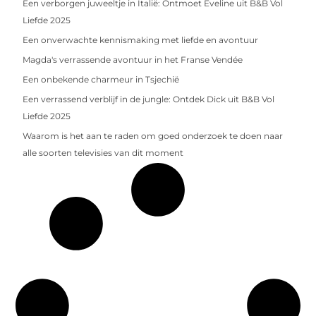
Een verborgen juweeltje in Italië: Ontmoet Eveline uit B&B Vol
Liefde 2025
Een onverwachte kennismaking met liefde en avontuur
Magda's verrassende avontuur in het Franse Vendée
Een onbekende charmeur in Tsjechië
Een verrassend verblijf in de jungle: Ontdek Dick uit B&B Vol
Liefde 2025
Waarom is het aan te raden om goed onderzoek te doen naar
alle soorten televisies van dit moment