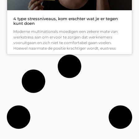
4 type stressniveaus, kom erachter wat je er tegen
kunt doen
Moderne multinationals moedigen een zekere mate van
werkstress aan om ervoor te zorgen dat werknemers
vooruitgaan en zich niet te comfortabel gaan voelen.
Hoewel naarmate de positie krachtiger wordt, eustress