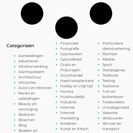
Financieel
Particuliere
Categorieën
Fotografie
dienstverlening
Geschenken
Rechten
Aanbiedingen
Gezondheid
Relatie
Adverteren
Gratis en
Sport
Afvalverwerking
Prijsvragen
Startpaginas
Alarmsysteem
Groothandel
Telefonie
Architectuur
Haartransplantatie
Testing
Attracties
Hobby en vrije tijd
Toerisme
Auto’s en Motoren
Horeca
Tuin en
Banen en
Huishoudelijk
buitenleven
opleidingen
Industrie
Tweewielers
Beauty en
Internet
Uncategorized
verzorging
Internet
Vakantie
Bedrijven
marketing
Verbouwen
Bloemen
Kinderen
Vervoer en
Blog
Kunst en Kitsch
transport
Boeken en