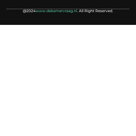
@2024
www.dekamervraag.nl.
All Right Reserved.