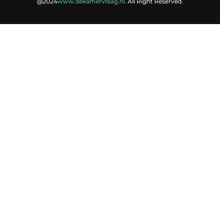
@2024
www.dekamervraag.nl.
All Right Reserved.