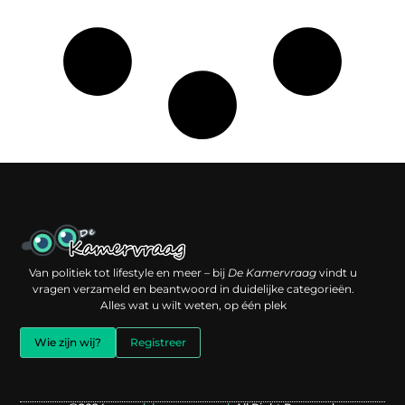
Een backlink kopen: slimme investering of risico voor je online reputatie?
Verdien geld met je website: jouw digitale platform als inkomstenbron
Van politiek tot lifestyle en meer – bij
De Kamervraag
vindt u
vragen verzameld en beantwoord in duidelijke categorieën.
Alles wat u wilt weten, op één plek
Wie zijn wij?
Registreer