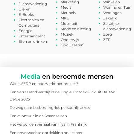
Marketing
Winkelen
Dienstverlening
Media
Woning en Tuin
Dieren
Meubels
Woningen
E-Books
MKB
Zakelijk
Electronica en
Mobiliteit
Zakelijke
Computers
Mode en Kleding
dienstverlening
Energie
Muziek
Zorg
Entertainment
Onderwijs
ZZP
Eten en drinken
Oog Laseren
Media
en beroemde mensen
Wat is SERP en hoe werkt het precies?
Een verrassend verblijf in de jungle: Ontdek Dick uit B&B Vol
Liefde 2025
De weg naar Lesbos: Ingrids persoonlijke reis
Een avontuur in de Spaanse zon
Het verborgen verhaal van Illya in Frankrijk
Een onverwachte ontdekking op Lesbos