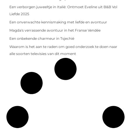
Een verborgen juweeltje in Italië: Ontmoet Eveline uit B&B Vol
Liefde 2025
Een onverwachte kennismaking met liefde en avontuur
Magda's verrassende avontuur in het Franse Vendée
Een onbekende charmeur in Tsjechië
Waarom is het aan te raden om goed onderzoek te doen naar
alle soorten televisies van dit moment