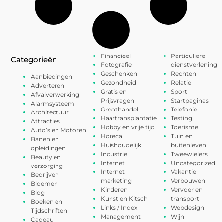
Financieel
Particuliere
Categorieën
Fotografie
dienstverlening
Geschenken
Rechten
Aanbiedingen
Gezondheid
Relatie
Adverteren
Gratis en
Sport
Afvalverwerking
Prijsvragen
Startpaginas
Alarmsysteem
Groothandel
Telefonie
Architectuur
Haartransplantatie
Testing
Attracties
Hobby en vrije tijd
Toerisme
Auto’s en Motoren
Horeca
Tuin en
Banen en
Huishoudelijk
buitenleven
opleidingen
Industrie
Tweewielers
Beauty en
Internet
Uncategorized
verzorging
Internet
Vakantie
Bedrijven
marketing
Verbouwen
Bloemen
Kinderen
Vervoer en
Blog
Kunst en Kitsch
transport
Boeken en
Links / Index
Webdesign
Tijdschriften
Management
Wijn
Cadeau