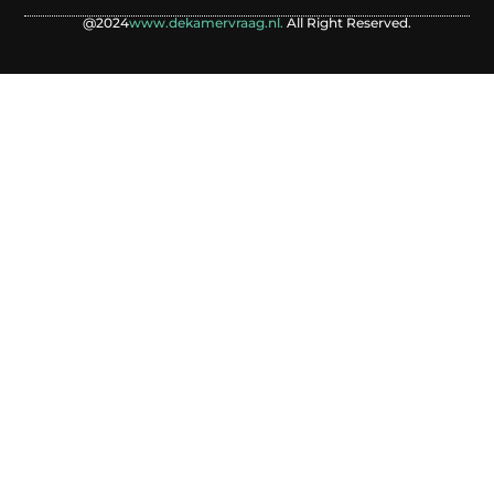
@2024
www.dekamervraag.nl.
All Right Reserved.