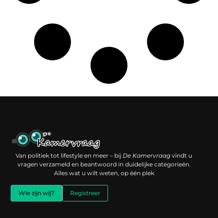
Een backlink kopen: slimme investering of risico voor je online reputatie?
Verdien geld met je website: jouw digitale platform als inkomstenbron
Van politiek tot lifestyle en meer – bij
De Kamervraag
vindt u
vragen verzameld en beantwoord in duidelijke categorieën.
Alles wat u wilt weten, op één plek
Wie zijn wij?
Registreer