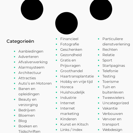
Financieel
Particuliere
Categorieën
Fotografie
dienstverlening
Geschenken
Rechten
Aanbiedingen
Gezondheid
Relatie
Adverteren
Gratis en
Sport
Afvalverwerking
Prijsvragen
Startpaginas
Alarmsysteem
Groothandel
Telefonie
Architectuur
Haartransplantatie
Testing
Attracties
Hobby en vrije tijd
Toerisme
Auto’s en Motoren
Horeca
Tuin en
Banen en
Huishoudelijk
buitenleven
opleidingen
Industrie
Tweewielers
Beauty en
Internet
Uncategorized
verzorging
Internet
Vakantie
Bedrijven
marketing
Verbouwen
Bloemen
Kinderen
Vervoer en
Blog
Kunst en Kitsch
transport
Boeken en
Links / Index
Webdesign
Tijdschriften