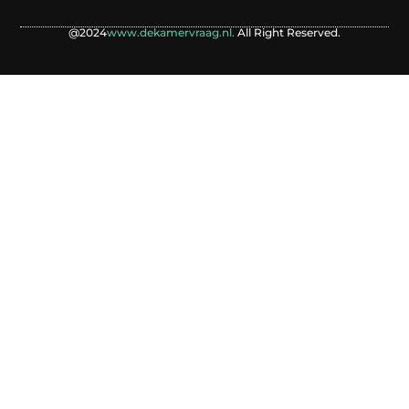
@2024
www.dekamervraag.nl.
All Right Reserved.