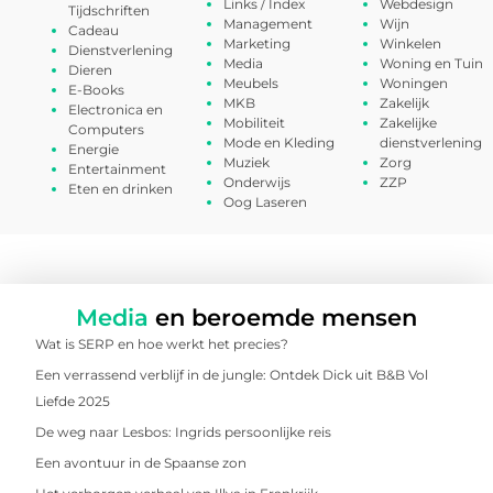
Links / Index
Webdesign
Tijdschriften
Management
Wijn
Cadeau
Marketing
Winkelen
Dienstverlening
Media
Woning en Tuin
Dieren
Meubels
Woningen
E-Books
MKB
Zakelijk
Electronica en
Mobiliteit
Zakelijke
Computers
Mode en Kleding
dienstverlening
Energie
Muziek
Zorg
Entertainment
Onderwijs
ZZP
Eten en drinken
Oog Laseren
Media
en beroemde mensen
Wat is SERP en hoe werkt het precies?
Een verrassend verblijf in de jungle: Ontdek Dick uit B&B Vol
Liefde 2025
De weg naar Lesbos: Ingrids persoonlijke reis
Een avontuur in de Spaanse zon