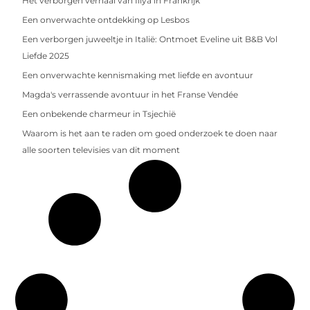
Het verborgen verhaal van Illya in Frankrijk
Een onverwachte ontdekking op Lesbos
Een verborgen juweeltje in Italië: Ontmoet Eveline uit B&B Vol
Liefde 2025
Een onverwachte kennismaking met liefde en avontuur
Magda's verrassende avontuur in het Franse Vendée
Een onbekende charmeur in Tsjechië
Waarom is het aan te raden om goed onderzoek te doen naar
alle soorten televisies van dit moment