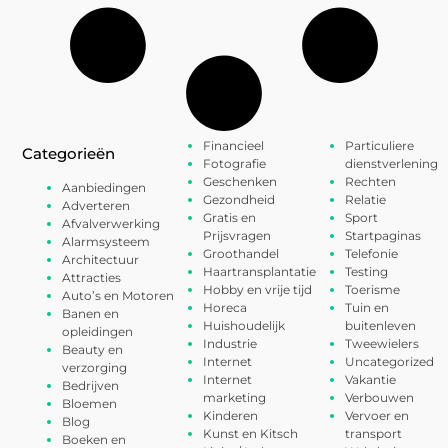
Financieel
Particuliere
Categorieën
Fotografie
dienstverlening
Geschenken
Rechten
Aanbiedingen
Gezondheid
Relatie
Adverteren
Gratis en
Sport
Afvalverwerking
Prijsvragen
Startpaginas
Alarmsysteem
Groothandel
Telefonie
Architectuur
Haartransplantatie
Testing
Attracties
Hobby en vrije tijd
Toerisme
Auto’s en Motoren
Horeca
Tuin en
Banen en
Huishoudelijk
buitenleven
opleidingen
Industrie
Tweewielers
Beauty en
Internet
Uncategorized
verzorging
Internet
Vakantie
Bedrijven
marketing
Verbouwen
Bloemen
Kinderen
Vervoer en
Blog
Kunst en Kitsch
transport
Boeken en