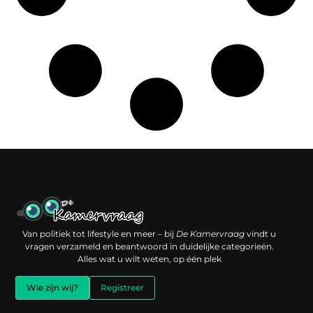
Een backlink kopen: slimme investering of risico voor je online reputatie?
Verdien geld met je website: jouw digitale platform als inkomstenbron
Van politiek tot lifestyle en meer – bij
De Kamervraag
vindt u
vragen verzameld en beantwoord in duidelijke categorieën.
Alles wat u wilt weten, op één plek
Wie zijn wij?
Registreer