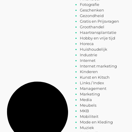
Fotografie
Geschenken
Gezondheid
Gratis en Prijsvragen
Groothandel
Haartransplantatie
Hobby en vrije tijd
Horeca
Huishoudelijk
Industrie
Internet
Internet marketing
Kinderen
Kunst en Kitsch
Links / Index
Management
Marketing
Media
Meubels
MKB
Mobiliteit
Mode en Kleding
Muziek