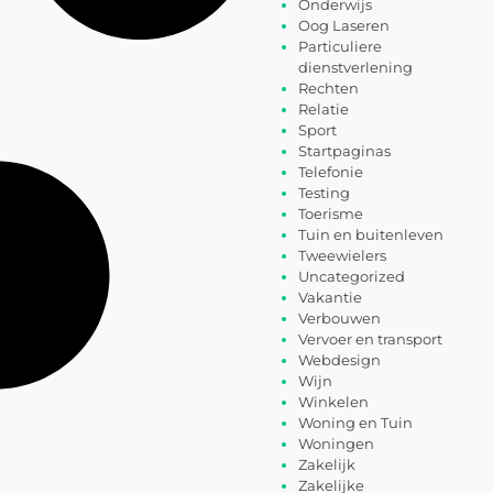
Onderwijs
Oog Laseren
Particuliere
dienstverlening
Rechten
Relatie
Sport
Startpaginas
Telefonie
Testing
Toerisme
Tuin en buitenleven
Tweewielers
Uncategorized
Vakantie
Verbouwen
Vervoer en transport
Webdesign
Wijn
Winkelen
Woning en Tuin
Woningen
Zakelijk
Zakelijke