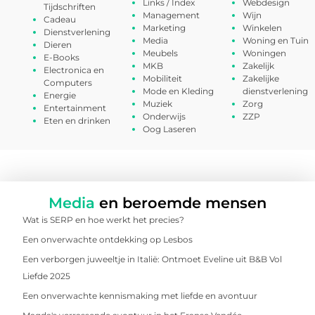
Links / Index
Webdesign
Tijdschriften
Management
Wijn
Cadeau
Marketing
Winkelen
Dienstverlening
Media
Woning en Tuin
Dieren
Meubels
Woningen
E-Books
MKB
Zakelijk
Electronica en
Mobiliteit
Zakelijke
Computers
Mode en Kleding
dienstverlening
Energie
Muziek
Zorg
Entertainment
Onderwijs
ZZP
Eten en drinken
Oog Laseren
Media
en beroemde mensen
Wat is SERP en hoe werkt het precies?
Een onverwachte ontdekking op Lesbos
Een verborgen juweeltje in Italië: Ontmoet Eveline uit B&B Vol
Liefde 2025
Een onverwachte kennismaking met liefde en avontuur