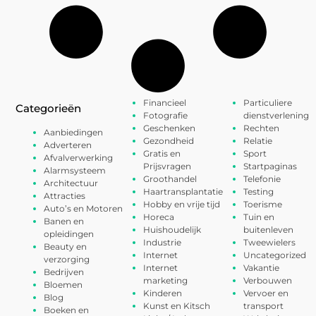
Financieel
Particuliere
Categorieën
Fotografie
dienstverlening
Geschenken
Rechten
Aanbiedingen
Gezondheid
Relatie
Adverteren
Gratis en
Sport
Afvalverwerking
Prijsvragen
Startpaginas
Alarmsysteem
Groothandel
Telefonie
Architectuur
Haartransplantatie
Testing
Attracties
Hobby en vrije tijd
Toerisme
Auto’s en Motoren
Horeca
Tuin en
Banen en
Huishoudelijk
buitenleven
opleidingen
Industrie
Tweewielers
Beauty en
Internet
Uncategorized
verzorging
Internet
Vakantie
Bedrijven
marketing
Verbouwen
Bloemen
Kinderen
Vervoer en
Blog
Kunst en Kitsch
transport
Boeken en