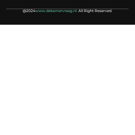
@2024
www.dekamervraag.nl.
All Right Reserved.