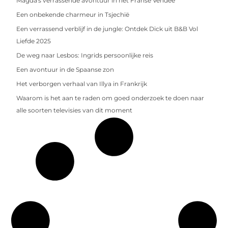
Magda's verrassende avontuur in het Franse Vendée
Een onbekende charmeur in Tsjechië
Een verrassend verblijf in de jungle: Ontdek Dick uit B&B Vol
Liefde 2025
De weg naar Lesbos: Ingrids persoonlijke reis
Een avontuur in de Spaanse zon
Het verborgen verhaal van Illya in Frankrijk
Waarom is het aan te raden om goed onderzoek te doen naar
alle soorten televisies van dit moment