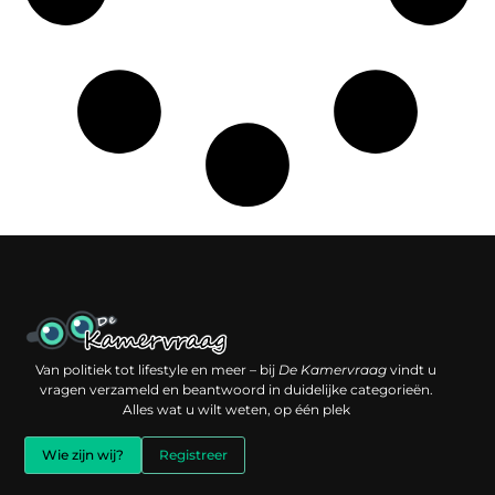
Een backlink kopen: slimme investering of risico voor je online reputatie?
Verdien geld met je website: jouw digitale platform als inkomstenbron
Van politiek tot lifestyle en meer – bij
De Kamervraag
vindt u
vragen verzameld en beantwoord in duidelijke categorieën.
Alles wat u wilt weten, op één plek
Wie zijn wij?
Registreer