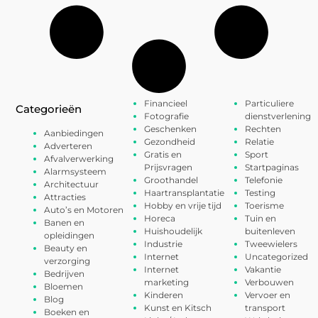
Financieel
Particuliere
Categorieën
Fotografie
dienstverlening
Geschenken
Rechten
Aanbiedingen
Gezondheid
Relatie
Adverteren
Gratis en
Sport
Afvalverwerking
Prijsvragen
Startpaginas
Alarmsysteem
Groothandel
Telefonie
Architectuur
Haartransplantatie
Testing
Attracties
Hobby en vrije tijd
Toerisme
Auto’s en Motoren
Horeca
Tuin en
Banen en
Huishoudelijk
buitenleven
opleidingen
Industrie
Tweewielers
Beauty en
Internet
Uncategorized
verzorging
Internet
Vakantie
Bedrijven
marketing
Verbouwen
Bloemen
Kinderen
Vervoer en
Blog
Kunst en Kitsch
transport
Boeken en