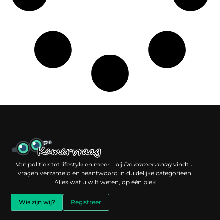
Een backlink kopen: slimme investering of risico voor je online reputatie?
Verdien geld met je website: jouw digitale platform als inkomstenbron
Van politiek tot lifestyle en meer – bij
De Kamervraag
vindt u
vragen verzameld en beantwoord in duidelijke categorieën.
Alles wat u wilt weten, op één plek
Wie zijn wij?
Registreer