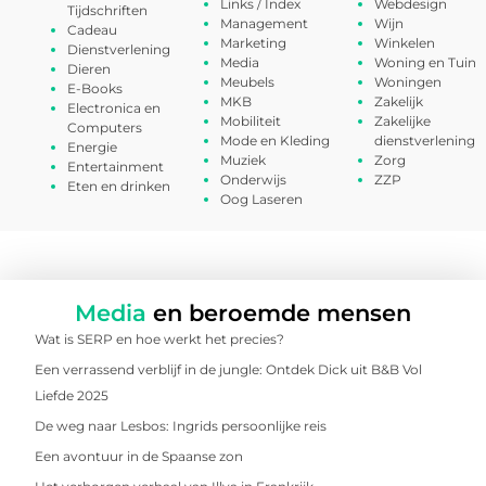
Links / Index
Webdesign
Tijdschriften
Management
Wijn
Cadeau
Marketing
Winkelen
Dienstverlening
Media
Woning en Tuin
Dieren
Meubels
Woningen
E-Books
MKB
Zakelijk
Electronica en
Mobiliteit
Zakelijke
Computers
Mode en Kleding
dienstverlening
Energie
Muziek
Zorg
Entertainment
Onderwijs
ZZP
Eten en drinken
Oog Laseren
Media
en beroemde mensen
Wat is SERP en hoe werkt het precies?
Een verrassend verblijf in de jungle: Ontdek Dick uit B&B Vol
Liefde 2025
De weg naar Lesbos: Ingrids persoonlijke reis
Een avontuur in de Spaanse zon