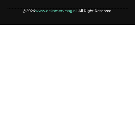
@2024
www.dekamervraag.nl.
All Right Reserved.