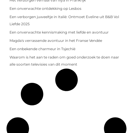
Het verborgen verhaal van Illya in Frankrijk
Een onverwachte ontdekking op Lesbos
Een verborgen juweeltje in Italië: Ontmoet Eveline uit B&B Vol
Liefde 2025
Een onverwachte kennismaking met liefde en avontuur
Magda's verrassende avontuur in het Franse Vendée
Een onbekende charmeur in Tsjechië
Waarom is het aan te raden om goed onderzoek te doen naar
alle soorten televisies van dit moment