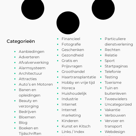
Financieel
Particuliere
Categorieën
Fotografie
dienstverlening
Geschenken
Rechten
Aanbiedingen
Gezondheid
Relatie
Adverteren
Gratis en
Sport
Afvalverwerking
Prijsvragen
Startpaginas
Alarmsysteem
Groothandel
Telefonie
Architectuur
Haartransplantatie
Testing
Attracties
Hobby en vrije tijd
Toerisme
Auto’s en Motoren
Horeca
Tuin en
Banen en
Huishoudelijk
buitenleven
opleidingen
Industrie
Tweewielers
Beauty en
Internet
Uncategorized
verzorging
Internet
Vakantie
Bedrijven
marketing
Verbouwen
Bloemen
Kinderen
Vervoer en
Blog
Kunst en Kitsch
transport
Boeken en
Links / Index
Webdesign
Tijdschriften