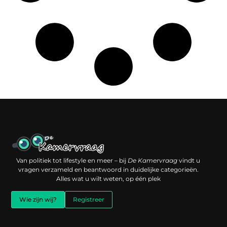
Een backlink kopen: slimme investering of risico voor je online reputatie?
Verdien geld met je website: jouw digitale platform als inkomstenbron
Van politiek tot lifestyle en meer – bij
De Kamervraag
vindt u
vragen verzameld en beantwoord in duidelijke categorieën.
Alles wat u wilt weten, op één plek
Wie zijn wij?
Registreer