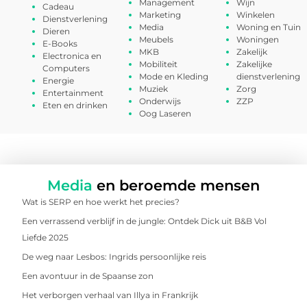
Management
Wijn
Cadeau
Marketing
Winkelen
Dienstverlening
Media
Woning en Tuin
Dieren
Meubels
Woningen
E-Books
MKB
Zakelijk
Electronica en
Mobiliteit
Zakelijke
Computers
Mode en Kleding
dienstverlening
Energie
Muziek
Zorg
Entertainment
Onderwijs
ZZP
Eten en drinken
Oog Laseren
Media
en beroemde mensen
Wat is SERP en hoe werkt het precies?
Een verrassend verblijf in de jungle: Ontdek Dick uit B&B Vol
Liefde 2025
De weg naar Lesbos: Ingrids persoonlijke reis
Een avontuur in de Spaanse zon
Het verborgen verhaal van Illya in Frankrijk