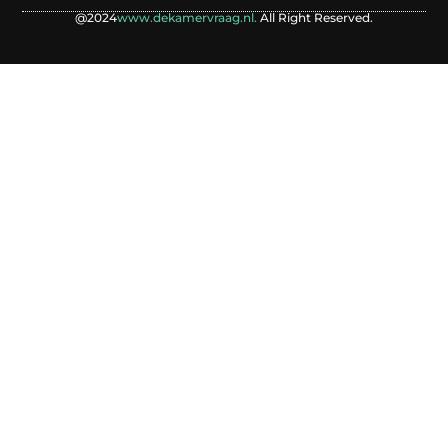
@2024
www.dekamervraag.nl.
All Right Reserved.