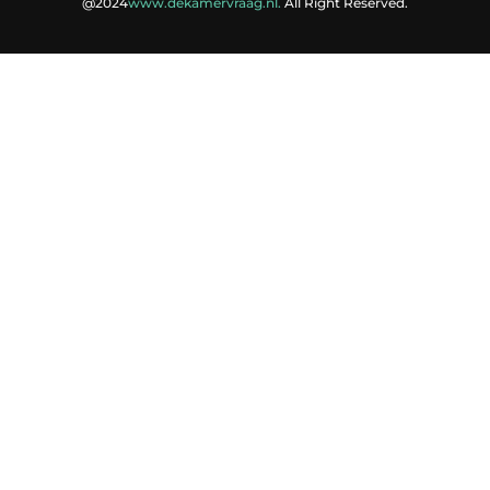
@2024
www.dekamervraag.nl.
All Right Reserved.