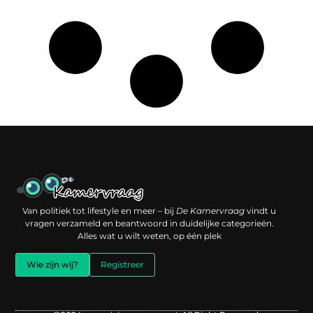
Een backlink kopen: slimme investering of risico voor je online reputatie?
Verdien geld met je website: jouw digitale platform als inkomstenbron
Van politiek tot lifestyle en meer – bij
De Kamervraag
vindt u
vragen verzameld en beantwoord in duidelijke categorieën.
Alles wat u wilt weten, op één plek
Wie zijn wij?
Registreer