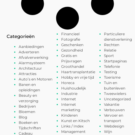
Financieel
Particuliere
Categorieën
Fotografie
dienstverlening
Geschenken
Rechten
Aanbiedingen
Gezondheid
Relatie
Adverteren
Gratis en
Sport
Afvalverwerking
Prijsvragen
Startpaginas
Alarmsysteem
Groothandel
Telefonie
Architectuur
Haartransplantatie
Testing
Attracties
Hobby en vrije tijd
Toerisme
Auto’s en Motoren
Horeca
Tuin en
Banen en
Huishoudelijk
buitenleven
opleidingen
Industrie
Tweewielers
Beauty en
Internet
Uncategorized
verzorging
Internet
Vakantie
Bedrijven
marketing
Verbouwen
Bloemen
Kinderen
Vervoer en
Blog
Kunst en Kitsch
transport
Boeken en
Links / Index
Webdesign
Tijdschriften
Management
Wijn
Cadeau