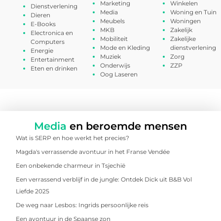
Marketing
Winkelen
Dienstverlening
Media
Woning en Tuin
Dieren
Meubels
Woningen
E-Books
MKB
Zakelijk
Electronica en
Mobiliteit
Zakelijke
Computers
Mode en Kleding
dienstverlening
Energie
Muziek
Zorg
Entertainment
Onderwijs
ZZP
Eten en drinken
Oog Laseren
Media
en beroemde mensen
Wat is SERP en hoe werkt het precies?
Magda's verrassende avontuur in het Franse Vendée
Een onbekende charmeur in Tsjechië
Een verrassend verblijf in de jungle: Ontdek Dick uit B&B Vol
Liefde 2025
De weg naar Lesbos: Ingrids persoonlijke reis
Een avontuur in de Spaanse zon