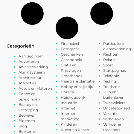
Financieel
Particuliere
Categorieën
Fotografie
dienstverlening
Geschenken
Rechten
Aanbiedingen
Gezondheid
Relatie
Adverteren
Gratis en
Sport
Afvalverwerking
Prijsvragen
Startpaginas
Alarmsysteem
Groothandel
Telefonie
Architectuur
Haartransplantatie
Testing
Attracties
Hobby en vrije tijd
Toerisme
Auto’s en Motoren
Horeca
Tuin en
Banen en
Huishoudelijk
buitenleven
opleidingen
Industrie
Tweewielers
Beauty en
Internet
Uncategorized
verzorging
Internet
Vakantie
Bedrijven
marketing
Verbouwen
Bloemen
Kinderen
Vervoer en
Blog
Kunst en Kitsch
transport
Boeken en