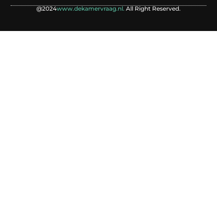
@2024
www.dekamervraag.nl.
All Right Reserved.