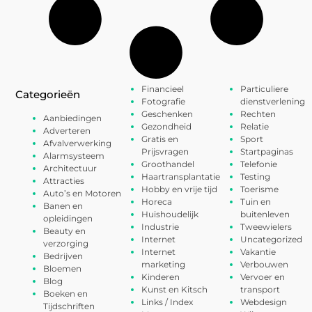
Financieel
Particuliere
Categorieën
Fotografie
dienstverlening
Geschenken
Rechten
Aanbiedingen
Gezondheid
Relatie
Adverteren
Gratis en
Sport
Afvalverwerking
Prijsvragen
Startpaginas
Alarmsysteem
Groothandel
Telefonie
Architectuur
Haartransplantatie
Testing
Attracties
Hobby en vrije tijd
Toerisme
Auto’s en Motoren
Horeca
Tuin en
Banen en
Huishoudelijk
buitenleven
opleidingen
Industrie
Tweewielers
Beauty en
Internet
Uncategorized
verzorging
Internet
Vakantie
Bedrijven
marketing
Verbouwen
Bloemen
Kinderen
Vervoer en
Blog
Kunst en Kitsch
transport
Boeken en
Links / Index
Webdesign
Tijdschriften