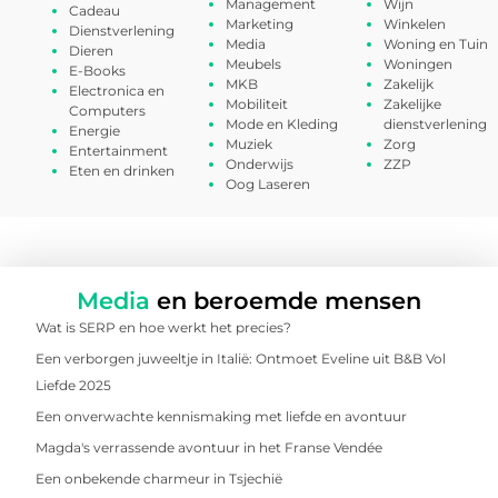
Management
Wijn
Cadeau
Marketing
Winkelen
Dienstverlening
Media
Woning en Tuin
Dieren
Meubels
Woningen
E-Books
MKB
Zakelijk
Electronica en
Mobiliteit
Zakelijke
Computers
Mode en Kleding
dienstverlening
Energie
Muziek
Zorg
Entertainment
Onderwijs
ZZP
Eten en drinken
Oog Laseren
Media
en beroemde mensen
Wat is SERP en hoe werkt het precies?
Een verborgen juweeltje in Italië: Ontmoet Eveline uit B&B Vol
Liefde 2025
Een onverwachte kennismaking met liefde en avontuur
Magda's verrassende avontuur in het Franse Vendée
Een onbekende charmeur in Tsjechië