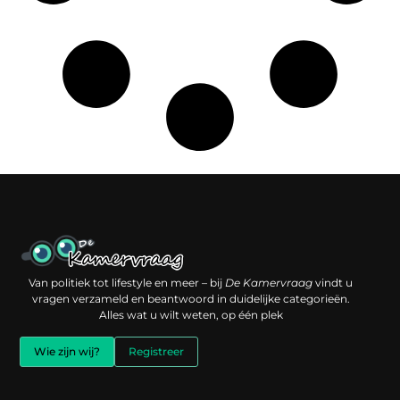
Een backlink kopen: slimme investering of risico voor je online reputatie?
Verdien geld met je website: jouw digitale platform als inkomstenbron
Van politiek tot lifestyle en meer – bij
De Kamervraag
vindt u
vragen verzameld en beantwoord in duidelijke categorieën.
Alles wat u wilt weten, op één plek
Wie zijn wij?
Registreer