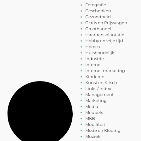
Fotografie
Geschenken
Gezondheid
Gratis en Prijsvragen
Groothandel
Haartransplantatie
Hobby en vrije tijd
Horeca
Huishoudelijk
Industrie
Internet
Internet marketing
Kinderen
Kunst en Kitsch
Links / Index
Management
Marketing
Media
Meubels
MKB
Mobiliteit
Mode en Kleding
Muziek