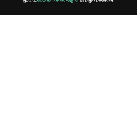
@2024
www.dekamervraag.nl.
All Right Reserved.