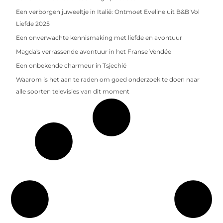
Een verborgen juweeltje in Italië: Ontmoet Eveline uit B&B Vol
Liefde 2025
Een onverwachte kennismaking met liefde en avontuur
Magda's verrassende avontuur in het Franse Vendée
Een onbekende charmeur in Tsjechië
Waarom is het aan te raden om goed onderzoek te doen naar
alle soorten televisies van dit moment