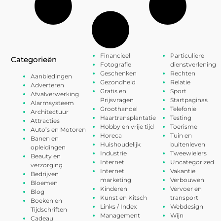
Financieel
Particuliere
Categorieën
Fotografie
dienstverlening
Geschenken
Rechten
Aanbiedingen
Gezondheid
Relatie
Adverteren
Gratis en
Sport
Afvalverwerking
Prijsvragen
Startpaginas
Alarmsysteem
Groothandel
Telefonie
Architectuur
Haartransplantatie
Testing
Attracties
Hobby en vrije tijd
Toerisme
Auto’s en Motoren
Horeca
Tuin en
Banen en
Huishoudelijk
buitenleven
opleidingen
Industrie
Tweewielers
Beauty en
Internet
Uncategorized
verzorging
Internet
Vakantie
Bedrijven
marketing
Verbouwen
Bloemen
Kinderen
Vervoer en
Blog
Kunst en Kitsch
transport
Boeken en
Links / Index
Webdesign
Tijdschriften
Management
Wijn
Cadeau