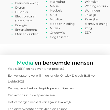
Marketing
Winkelen
Dienstverlening
Media
Woning en Tuin
Dieren
Meubels
Woningen
E-Books
MKB
Zakelijk
Electronica en
Mobiliteit
Zakelijke
Computers
Mode en Kleding
dienstverlening
Energie
Muziek
Zorg
Entertainment
Onderwijs
ZZP
Eten en drinken
Oog Laseren
Media
en beroemde mensen
Wat is SERP en hoe werkt het precies?
Een verrassend verblijf in de jungle: Ontdek Dick uit B&B Vol
Liefde 2025
De weg naar Lesbos: Ingrids persoonlijke reis
Een avontuur in de Spaanse zon
Het verborgen verhaal van Illya in Frankrijk
Een onverwachte ontdekking op Lesbos