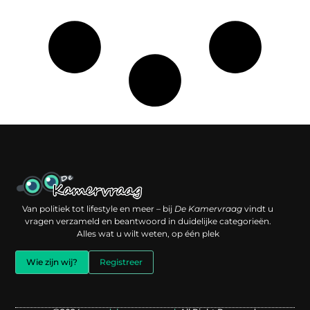
Een backlink kopen: slimme investering of risico voor je online reputatie?
Verdien geld met je website: jouw digitale platform als inkomstenbron
Van politiek tot lifestyle en meer – bij
De Kamervraag
vindt u
vragen verzameld en beantwoord in duidelijke categorieën.
Alles wat u wilt weten, op één plek
Wie zijn wij?
Registreer