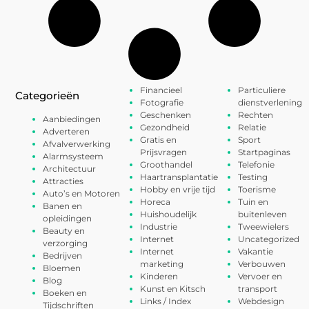
Financieel
Particuliere
Categorieën
Fotografie
dienstverlening
Geschenken
Rechten
Aanbiedingen
Gezondheid
Relatie
Adverteren
Gratis en
Sport
Afvalverwerking
Prijsvragen
Startpaginas
Alarmsysteem
Groothandel
Telefonie
Architectuur
Haartransplantatie
Testing
Attracties
Hobby en vrije tijd
Toerisme
Auto’s en Motoren
Horeca
Tuin en
Banen en
Huishoudelijk
buitenleven
opleidingen
Industrie
Tweewielers
Beauty en
Internet
Uncategorized
verzorging
Internet
Vakantie
Bedrijven
marketing
Verbouwen
Bloemen
Kinderen
Vervoer en
Blog
Kunst en Kitsch
transport
Boeken en
Links / Index
Webdesign
Tijdschriften