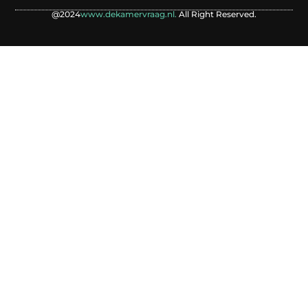
@2024
www.dekamervraag.nl.
All Right Reserved.