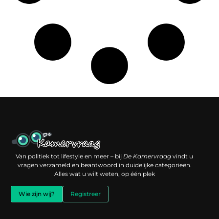
Een backlink kopen: slimme investering of risico voor je online reputatie?
Verdien geld met je website: jouw digitale platform als inkomstenbron
Van politiek tot lifestyle en meer – bij
De Kamervraag
vindt u
vragen verzameld en beantwoord in duidelijke categorieën.
Alles wat u wilt weten, op één plek
Wie zijn wij?
Registreer