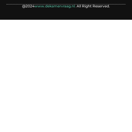
@2024
www.dekamervraag.nl.
All Right Reserved.