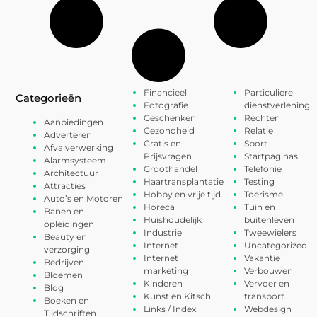
Financieel
Particuliere
Categorieën
Fotografie
dienstverlening
Geschenken
Rechten
Aanbiedingen
Gezondheid
Relatie
Adverteren
Gratis en
Sport
Afvalverwerking
Prijsvragen
Startpaginas
Alarmsysteem
Groothandel
Telefonie
Architectuur
Haartransplantatie
Testing
Attracties
Hobby en vrije tijd
Toerisme
Auto’s en Motoren
Horeca
Tuin en
Banen en
Huishoudelijk
buitenleven
opleidingen
Industrie
Tweewielers
Beauty en
Internet
Uncategorized
verzorging
Internet
Vakantie
Bedrijven
marketing
Verbouwen
Bloemen
Kinderen
Vervoer en
Blog
Kunst en Kitsch
transport
Boeken en
Links / Index
Webdesign
Tijdschriften