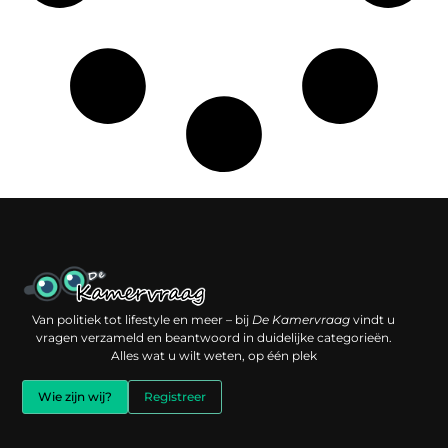
Een backlink kopen: slimme investering of risico voor je online reputatie?
Verdien geld met je website: jouw digitale platform als inkomstenbron
Van politiek tot lifestyle en meer – bij
De Kamervraag
vindt u
vragen verzameld en beantwoord in duidelijke categorieën.
Alles wat u wilt weten, op één plek
Wie zijn wij?
Registreer