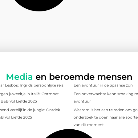
Media
en beroemde mensen
r Lesbos: Ingrids persoonlijke reis
Een avontuur in de Spaanse zon
gen juweeltje in Italië: Ontmoet
Een onverwachte kennismaking me
t B&B Vol Liefde 2025
avontuur
send verblijf in de jungle: Ontdek
Waarom is het aan te raden om g
&B Vol Liefde 2025
onderzoek te doen naar alle soorten
van dit moment