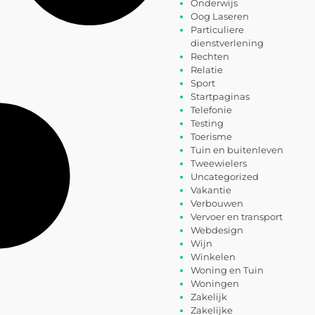
Onderwijs
Oog Laseren
Particuliere
dienstverlening
Rechten
Relatie
Sport
Startpaginas
Telefonie
Testing
Toerisme
Tuin en buitenleven
Tweewielers
Uncategorized
Vakantie
Verbouwen
Vervoer en transport
Webdesign
Wijn
Winkelen
Woning en Tuin
Woningen
Zakelijk
Zakelijke