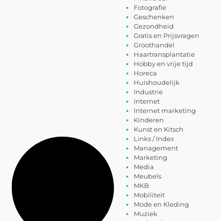
Fotografie
Geschenken
Gezondheid
Gratis en Prijsvragen
Groothandel
Haartransplantatie
Hobby en vrije tijd
Horeca
Huishoudelijk
Industrie
Internet
Internet marketing
Kinderen
Kunst en Kitsch
Links / Index
Management
Marketing
Media
Meubels
MKB
Mobiliteit
Mode en Kleding
Muziek