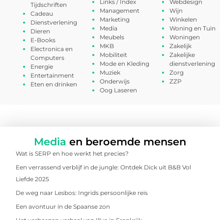
Links / Index
Webdesign
Tijdschriften
Management
Wijn
Cadeau
Marketing
Winkelen
Dienstverlening
Media
Woning en Tuin
Dieren
Meubels
Woningen
E-Books
MKB
Zakelijk
Electronica en
Mobiliteit
Zakelijke
Computers
Mode en Kleding
dienstverlening
Energie
Muziek
Zorg
Entertainment
Onderwijs
ZZP
Eten en drinken
Oog Laseren
Media
en beroemde mensen
Wat is SERP en hoe werkt het precies?
Een verrassend verblijf in de jungle: Ontdek Dick uit B&B Vol
Liefde 2025
De weg naar Lesbos: Ingrids persoonlijke reis
Een avontuur in de Spaanse zon