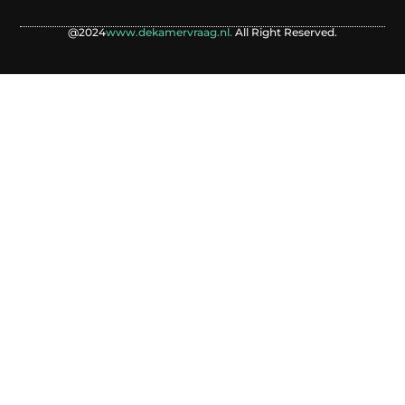
@2024
www.dekamervraag.nl.
All Right Reserved.