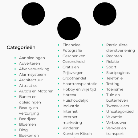
Financieel
Particuliere
Categorieën
Fotografie
dienstverlening
Geschenken
Rechten
Aanbiedingen
Gezondheid
Relatie
Adverteren
Gratis en
Sport
Afvalverwerking
Prijsvragen
Startpaginas
Alarmsysteem
Groothandel
Telefonie
Architectuur
Haartransplantatie
Testing
Attracties
Hobby en vrije tijd
Toerisme
Auto’s en Motoren
Horeca
Tuin en
Banen en
Huishoudelijk
buitenleven
opleidingen
Industrie
Tweewielers
Beauty en
Internet
Uncategorized
verzorging
Internet
Vakantie
Bedrijven
marketing
Verbouwen
Bloemen
Kinderen
Vervoer en
Blog
Kunst en Kitsch
transport
Boeken en