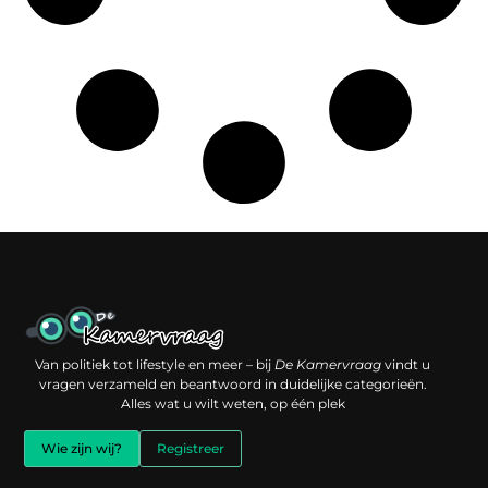
Een backlink kopen: slimme investering of risico voor je online reputatie?
Verdien geld met je website: jouw digitale platform als inkomstenbron
Van politiek tot lifestyle en meer – bij
De Kamervraag
vindt u
vragen verzameld en beantwoord in duidelijke categorieën.
Alles wat u wilt weten, op één plek
Wie zijn wij?
Registreer