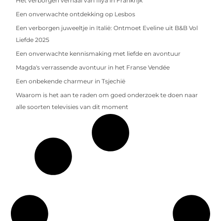
Het verborgen verhaal van Illya in Frankrijk
Een onverwachte ontdekking op Lesbos
Een verborgen juweeltje in Italië: Ontmoet Eveline uit B&B Vol
Liefde 2025
Een onverwachte kennismaking met liefde en avontuur
Magda's verrassende avontuur in het Franse Vendée
Een onbekende charmeur in Tsjechië
Waarom is het aan te raden om goed onderzoek te doen naar
alle soorten televisies van dit moment