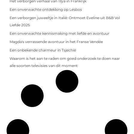
Het verborgen verhaal van Illya in Frankrijk
Een onverwachte ontdekking op Lesbos
Een verborgen juweeltje in Italië: Ontmoet Eveline uit B&B Vol
Liefde 2025
Een onverwachte kennismaking met liefde en avontuur
Magda's verrassende avontuur in het Franse Vendée
Een onbekende charmeur in Tsjechië
Waarom is het aan te raden om goed onderzoek te doen naar
alle soorten televisies van dit moment