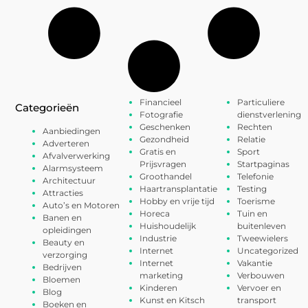
Financieel
Particuliere
Categorieën
Fotografie
dienstverlening
Geschenken
Rechten
Aanbiedingen
Gezondheid
Relatie
Adverteren
Gratis en
Sport
Afvalverwerking
Prijsvragen
Startpaginas
Alarmsysteem
Groothandel
Telefonie
Architectuur
Haartransplantatie
Testing
Attracties
Hobby en vrije tijd
Toerisme
Auto’s en Motoren
Horeca
Tuin en
Banen en
Huishoudelijk
buitenleven
opleidingen
Industrie
Tweewielers
Beauty en
Internet
Uncategorized
verzorging
Internet
Vakantie
Bedrijven
marketing
Verbouwen
Bloemen
Kinderen
Vervoer en
Blog
Kunst en Kitsch
transport
Boeken en