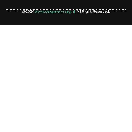
@2024
www.dekamervraag.nl.
All Right Reserved.