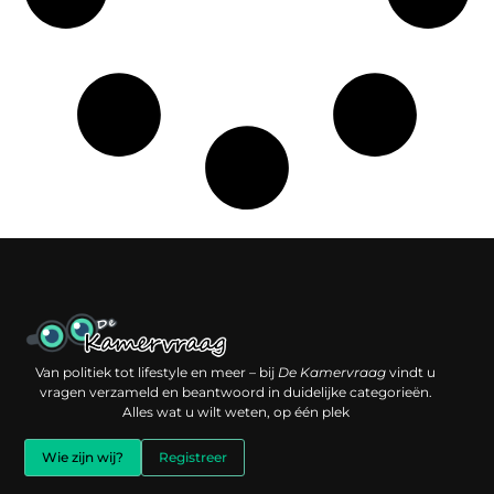
Een backlink kopen: slimme investering of risico voor je online reputatie?
Verdien geld met je website: jouw digitale platform als inkomstenbron
Van politiek tot lifestyle en meer – bij
De Kamervraag
vindt u
vragen verzameld en beantwoord in duidelijke categorieën.
Alles wat u wilt weten, op één plek
Wie zijn wij?
Registreer