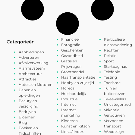
Financieel
Particuliere
Categorieën
Fotografie
dienstverlening
Geschenken
Rechten
Aanbiedingen
Gezondheid
Relatie
Adverteren
Gratis en
Sport
Afvalverwerking
Prijsvragen
Startpaginas
Alarmsysteem
Groothandel
Telefonie
Architectuur
Haartransplantatie
Testing
Attracties
Hobby en vrije tijd
Toerisme
Auto’s en Motoren
Horeca
Tuin en
Banen en
Huishoudelijk
buitenleven
opleidingen
Industrie
Tweewielers
Beauty en
Internet
Uncategorized
verzorging
Internet
Vakantie
Bedrijven
marketing
Verbouwen
Bloemen
Kinderen
Vervoer en
Blog
Kunst en Kitsch
transport
Boeken en
Links / Index
Webdesign
Tijdschriften