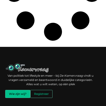
Een backlink kopen: slimme investering of risico voor je online reputatie?
Verdien geld met je website: jouw digitale platform als inkomstenbron
Van politiek tot lifestyle en meer – bij
De Kamervraag
vindt u
vragen verzameld en beantwoord in duidelijke categorieën.
Alles wat u wilt weten, op één plek
Wie zijn wij?
Registreer