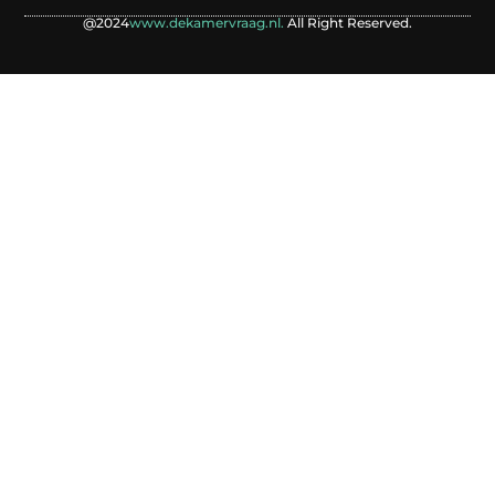
@2024
www.dekamervraag.nl.
All Right Reserved.