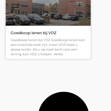
Goedkoop lenen bij VDZ
Goedkoop lenen bij VDZ Goedkoop lenen kan
een moeilijke taak zijn, maar VDZ helpt u
graag verder. Als u op zoek bent naar een
lening, kan VDZ u helpen. Vertel