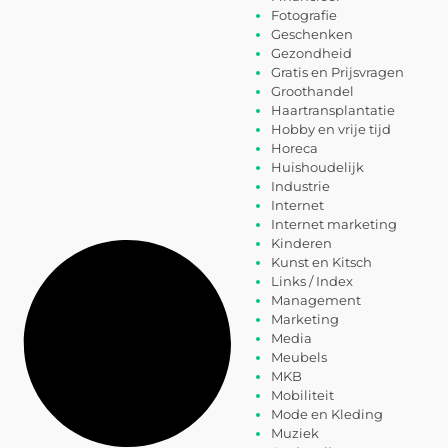
Fotografie
Geschenken
Gezondheid
Gratis en Prijsvragen
Groothandel
Haartransplantatie
Hobby en vrije tijd
Horeca
Huishoudelijk
Industrie
Internet
Internet marketing
Kinderen
Kunst en Kitsch
Links / Index
Management
Marketing
Media
Meubels
MKB
Mobiliteit
Mode en Kleding
Muziek